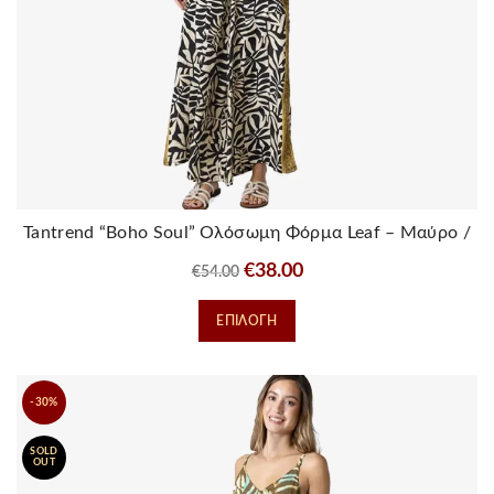
Tantrend “Boho Soul” Ολόσωμη Φόρμα Leaf – Μαύρο /
Ιβουάρ
Original
Η
€
38.00
€
54.00
price
τρέχουσα
Αυτό
ΕΠΙΛΟΓΉ
was:
τιμή
το
€54.00.
είναι:
προϊόν
€38.00.
έχει
-30%
πολλαπλές
παραλλαγές.
SOLD
Οι
OUT
επιλογές