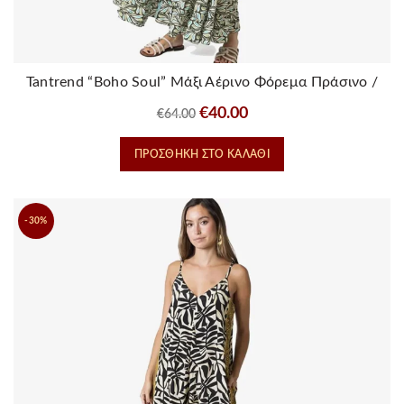
Tantrend “Boho Soul” Μάξι Αέρινο Φόρεμα Πράσινο /
Τιρκουάζ
Original
Η
€
40.00
€
64.00
price
τρέχουσα
ΠΡΟΣΘΉΚΗ ΣΤΟ ΚΑΛΆΘΙ
was:
τιμή
€64.00.
είναι:
€40.00.
-30%