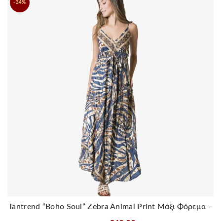
-34%
πολλαπλές
παραλλαγές.
Οι
επιλογές
μπορούν
να
επιλεγούν
στη
σελίδα
του
προϊόντος
Tantrend “Boho Soul” Zebra Animal Print Μάξι Φόρεμα –
Μπλε