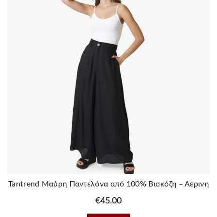
Οι
επιλογές
μπορούν
να
επιλεγούν
στη
σελίδα
του
προϊόντος
Tantrend Μαύρη Παντελόνα από 100% Βισκόζη – Αέρινη
& Δροσερή
€
45.00