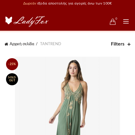
Δωρεάν
έξοδα αποστολής για αγορές άνω των 100€
0
Filters
Αρχική σελίδα
TANTREND
-25%
SOLD
OUT