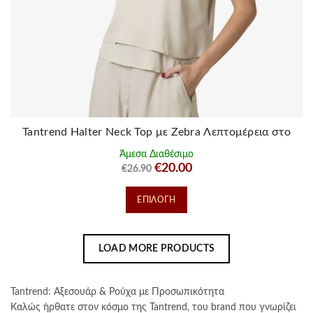
προϊόντος
Tantrend Halter Neck Top με Zebra Λεπτομέρεια στο
Λαιμό
Άμεσα Διαθέσιμο
Original
Η
€
20.00
€
26.90
price
τρέχουσα
Αυτό
ΕΠΙΛΟΓΉ
was:
τιμή
το
€26.90.
είναι:
προϊόν
€20.00.
έχει
LOAD MORE PRODUCTS
πολλαπλές
παραλλαγές.
Οι
Tantrend: Αξεσουάρ & Ρούχα με Προσωπικότητα
επιλογές
Καλώς ήρθατε στον κόσμο της Tantrend, του brand που γνωρίζει