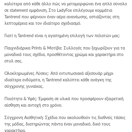
μπορούν
καλύτερα από κάθε άλλο πώς να μεταμορφώνει ένα απλό σύνολο
να
σε statement εμφάνιση. Στο LadyFox επιλέγουμε κομμάτια
επιλεγούν
Tantrend που φέρνουν έναν αέρα ανανέωσης, εστιάζοντας στη
στη
λεπτομέρεια και τον ιδιαίτερο σχεδιασμό.
σελίδα
του
Γιατί η Tantrend είναι η αγαπημένη επιλογή των πελατών μας:
προϊόντος
Παιχνιδιάρικα Prints & Μοτίβα: Συλλογές που ξεχωρίζουν για τα
μοναδικά τους σχέδια, προσθέτοντας χρώμα και χαρακτήρα στο
στυλ σας.
Ολοκληρωμένες Λύσεις: Από εντυπωσιακά αξεσουάρ μέχρι
ιδιαίτερα ενδύματα, η Tantrend καλύπτει κάθε ανάγκη της
σύγχρονης γυναίκας.
Ποιότητα & Υφές: Έμφαση σε υλικά που προσφέρουν εξαιρετική
αίσθηση και αντοχή στο χρόνο.
Σύγχρονη Αισθητική: Σχέδια που ακολουθούν τις διεθνείς τάσεις
της μόδας, διατηρώντας πάντα έναν μοναδικό, δικό τους
χαρακτήρα.