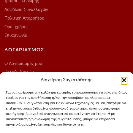
Τρόποι Πληρωμής
Ασφάλεια Συναλλαγών
Πολιτική Απορρήτου
Οροι χρήσης
Επικοινωνία
ΛΟΓΑΡΙΑΣΜΟΣ
O Λογαριασμός μου
Καλάθι Αγορών
Διαχείριση Συγκατάθεσης
Ολοκλήρωση Παραγγελίας
Λίστα Επιθυμιών
Για να παρέχουμε την καλύτερη εμπειρία, χρησιμοποιούμε τεχνολογίες όπως
cookies για την αποθήκευση ή/και την πρόσβαση σε πληροφορίες
Blog
συσκευών. Η συγκατάθεση για τις εν λόγω τεχνολογίες θα μας επιτρέψει να
επεξεργαστούμε δεδομένα προσωπικού χαρακτήρα, όπως συμπεριφορά
ΑΚΟΛΟΥΘΗΣΤΕ ΜΑΣ
περιήγησης ή μοναδικά αναγνωριστικά σε αυτόν τον ιστότοπο. Η μη
συγκατάθεση ή η ανάκληση της συγκατάθεσης, μπορεί να επηρεάσει
αρνητικά ορισμένες λειτουργίες και δυνατότητες.
Instagram