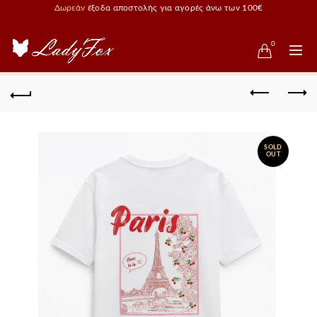
Δωρεάν
έξοδα αποστολής για αγορές άνω των 100€
0
SOLD
OUT