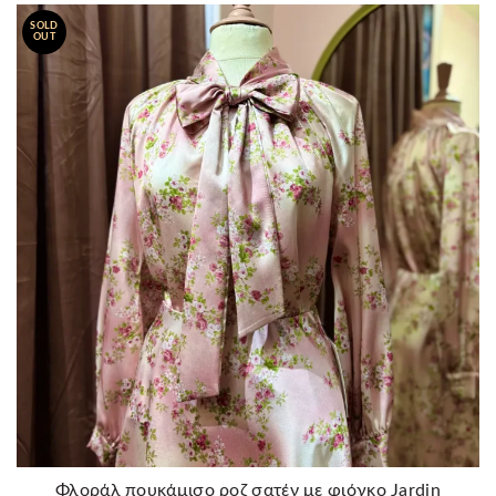
SOLD
OUT
Φλοράλ πουκάμισο ροζ σατέν με φιόγκο Jardin