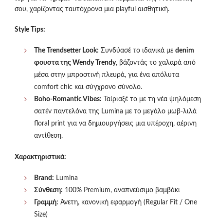
σου, χαρίζοντας ταυτόχρονα μια playful αισθητική.
Style Tips:
The Trendsetter Look:
Συνδύασέ το ιδανικά με
denim
φουστα της Wendy Trendy
, βάζοντάς το χαλαρά από
μέσα στην μπροστινή πλευρά, για ένα απόλυτα
comfort chic και σύγχρονο σύνολο.
Boho-Romantic Vibes:
Ταίριαξέ το με τη νέα ψηλόμεση
σατέν παντελόνα της Lumina με το μεγάλο μωβ-λιλά
floral print για να δημιουργήσεις μια υπέροχη, αέρινη
αντίθεση.
Χαρακτηριστικά:
Brand:
Lumina
Σύνθεση:
100% Premium, αναπνεύσιμο βαμβάκι
Γραμμή:
Άνετη, κανονική εφαρμογή (Regular Fit / One
Size)