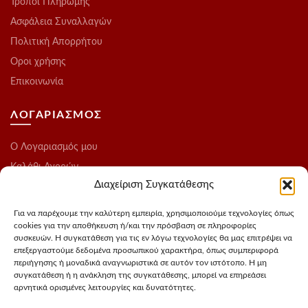
Τρόποι Πληρωμής
Ασφάλεια Συναλλαγών
Πολιτική Απορρήτου
Οροι χρήσης
Επικοινωνία
ΛΟΓΑΡΙΑΣΜΟΣ
O Λογαριασμός μου
Καλάθι Αγορών
Διαχείριση Συγκατάθεσης
Ολοκλήρωση Παραγγελίας
Λίστα Επιθυμιών
Για να παρέχουμε την καλύτερη εμπειρία, χρησιμοποιούμε τεχνολογίες όπως
cookies για την αποθήκευση ή/και την πρόσβαση σε πληροφορίες
Blog
συσκευών. Η συγκατάθεση για τις εν λόγω τεχνολογίες θα μας επιτρέψει να
επεξεργαστούμε δεδομένα προσωπικού χαρακτήρα, όπως συμπεριφορά
ΑΚΟΛΟΥΘΗΣΤΕ ΜΑΣ
περιήγησης ή μοναδικά αναγνωριστικά σε αυτόν τον ιστότοπο. Η μη
συγκατάθεση ή η ανάκληση της συγκατάθεσης, μπορεί να επηρεάσει
αρνητικά ορισμένες λειτουργίες και δυνατότητες.
Instagram