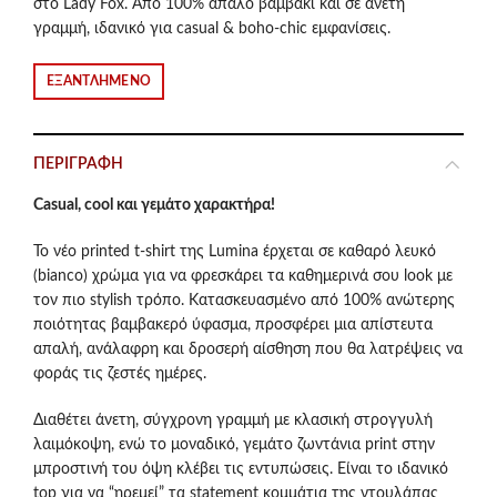
στο Lady Fox. Από 100% απαλό βαμβάκι και σε άνετη
γραμμή, ιδανικό για casual & boho-chic εμφανίσεις.
ΕΞΑΝΤΛΗΜΈΝΟ
ΠΕΡΙΓΡΑΦΉ
Casual, cool και γεμάτο χαρακτήρα!
Το νέο printed t-shirt της Lumina έρχεται σε καθαρό λευκό
(bianco) χρώμα για να φρεσκάρει τα καθημερινά σου look με
τον πιο stylish τρόπο. Κατασκευασμένο από 100% ανώτερης
ποιότητας βαμβακερό ύφασμα, προσφέρει μια απίστευτα
απαλή, ανάλαφρη και δροσερή αίσθηση που θα λατρέψεις να
φοράς τις ζεστές ημέρες.
Διαθέτει άνετη, σύγχρονη γραμμή με κλασική στρογγυλή
λαιμόκοψη, ενώ το μοναδικό, γεμάτο ζωντάνια print στην
μπροστινή του όψη κλέβει τις εντυπώσεις. Είναι το ιδανικό
top για να “ηρεμεί” τα statement κομμάτια της ντουλάπας