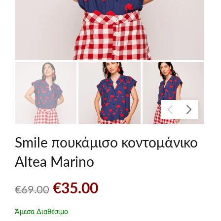
Smile πουκάμισο κοντομάνικο
Altea Marino
Original
Η
€
35.00
€
69.00
price
τρέχουσα
Άμεσα Διαθέσιμο