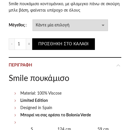
was:
τιμή
Smile πουκάμισο κοντομάνικο, με φλαμιγκο πάνω σε σκούρη
μπλε βάση, φαίνεται υπέροχο σε όλους
€69.00.
είναι:
Μέγεθος
€35.00.
Smile πουκάμισο κοντομάνικο Altea Marino ποσότητα
ΠΡΟΣΘΉΚΗ ΣΤΟ ΚΑΛΆΘΙ
ΠΕΡΙΓΡΑΦΉ
Smile πουκάμισο
Material: 100% Viscose
Limited Edition
Designed in Spain
Μπορεί να σας αρέσει το Bolonia Verde
S
124 cm
59 cm