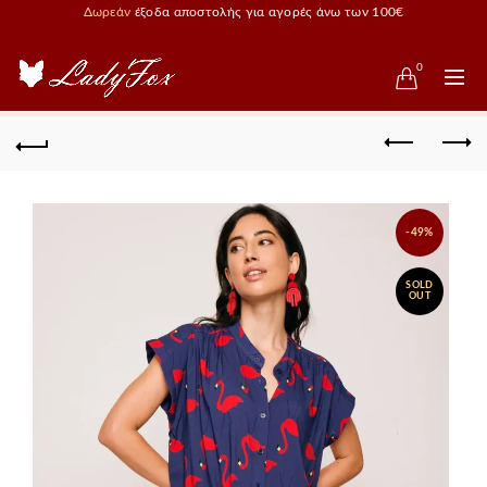
Δωρεάν
έξοδα αποστολής για αγορές άνω των 100€
0
-49%
SOLD
OUT