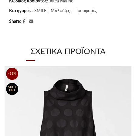
Κωδικός προϊόντος:
Altea Marino
Κατηγορίες:
SMILE
,
Μπλούζες
,
Προσφορές
Share
ΣΧΕΤΙΚΆ ΠΡΟΪΌΝΤΑ
-18%
SOLD
OUT