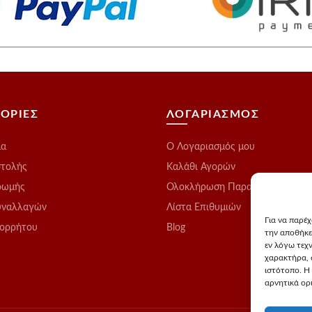
προϊόντος
τος
προϊόντος
ΟΡΙΕΣ
ΛΟΓΑΡΙΑΣΜΟΣ
μα
O Λογαριασμός μου
στολής
Καλάθι Αγορών
ρωμής
Ολοκλήρωση Παραγγελίας
υναλλαγών
Λίστα Επιθυμιών
Για να παρέ
πορρήτου
Blog
την αποθήκε
εν λόγω τεχ
ς
χαρακτήρα, 
ιστότοπο. Η
αρνητικά ορι