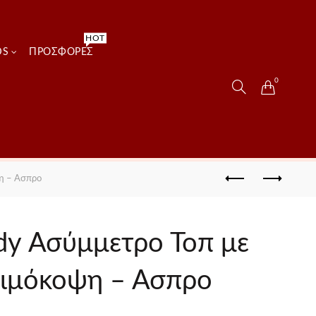
HOT
DS
ΠΡΟΣΦΟΡΈΣ
0
η – Ασπρο
dy Ασύμμετρο Τοπ με
αιμόκοψη – Ασπρο