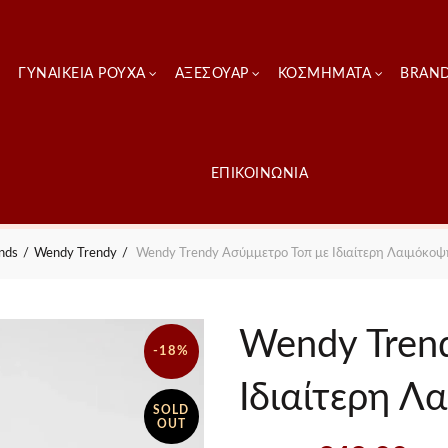
ΓΥΝΑΙΚΕΊΑ ΡΟΎΧΑ
ΑΞΕΣΟΥΑΡ
ΚΟΣΜΗΜΑΤΑ
BRAN
ΕΠΙΚΟΙΝΩΝΙΑ
nds
Wendy Trendy
Wendy Trendy Ασύμμετρο Τοπ με Ιδιαίτερη Λαιμόκοψ
Wendy Tren
-18%
Ιδιαίτερη Λ
SOLD
OUT