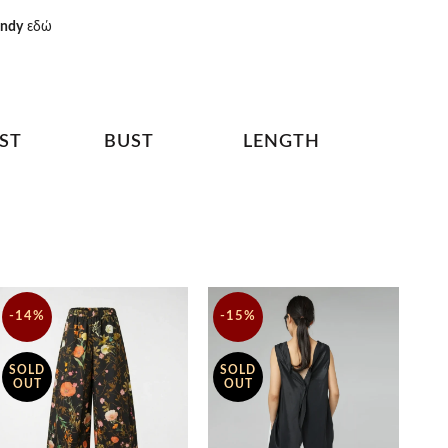
endy
εδώ
ST
BUST
LENGTH
cm
106 cm
73/98 cm
-14%
-15%
SOLD
SOLD
OUT
OUT