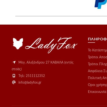
προϊόν
ΠΛΗΡΟΦ
Το Kατάστη
Τρόποι Απο
Μεγ. Αλεξάνδρου 27 ΚΑΒΑΛΑ (εντός
Τρόποι Πλη
στοάς)
Ασφάλεια Σ
Τηλ: 2511112352
Πολιτική Α
info@ladyfox.gr
Οροι χρήση
Επικοινωνία