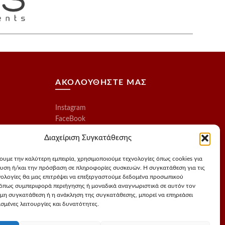
προϊόντος
ΑΚΟΛΟΥΘΗΣΤΕ ΜΑΣ
Instagram
FaceBook
Διαχείριση Συγκατάθεσης
χουμε την καλύτερη εμπειρία, χρησιμοποιούμε τεχνολογίες όπως cookies για
υση ή/και την πρόσβαση σε πληροφορίες συσκευών. Η συγκατάθεση για τις
νολογίες θα μας επιτρέψει να επεξεργαστούμε δεδομένα προσωπικού
όπως συμπεριφορά περιήγησης ή μοναδικά αναγνωριστικά σε αυτόν τον
 μη συγκατάθεση ή η ανάκληση της συγκατάθεσης, μπορεί να επηρεάσει
σμένες λειτουργίες και δυνατότητες.