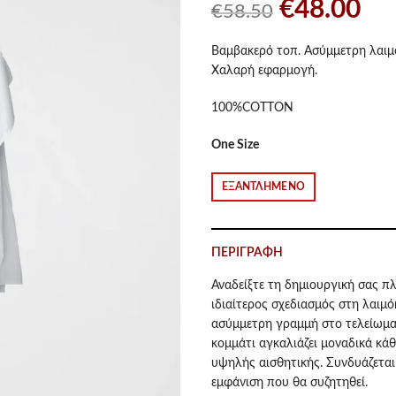
Original
Η
€
48.00
€
58.50
price
τρ
Βαμβακερό τοπ. Ασύμμετρη λαιμ
Χαλαρή εφαρμογή.
was:
τιμ
100%COTTON
€58.50.
είν
One Size
€48
ΕΞΑΝΤΛΗΜΈΝΟ
ΠΕΡΙΓΡΑΦΉ
Αναδείξτε τη δημιουργική σας π
ιδιαίτερος σχεδιασμός στη λαιμ
ασύμμετρη γραμμή στο τελείωμα
κομμάτι αγκαλιάζει μοναδικά κά
υψηλής αισθητικής. Συνδυάζεται 
εμφάνιση που θα συζητηθεί.