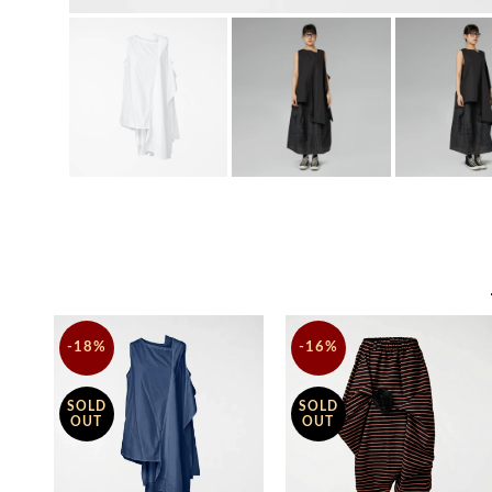
-18%
-16%
SOLD
SOLD
OUT
OUT