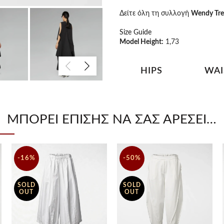
Δείτε όλη τη συλλογή
Wendy Tr
Size Guide
Model Height:
1,73
HIPS
WAI
126 cm
116 
ΜΠΟΡΕΊ ΕΠΊΣΗΣ ΝΑ ΣΑΣ ΑΡΈΣΕΙ…
-16%
-50%
SOLD
SOLD
OUT
OUT