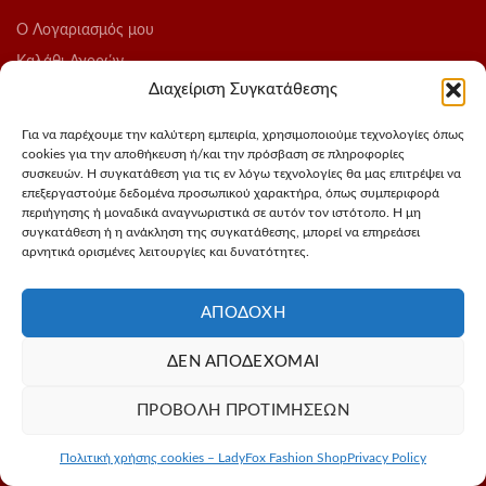
O Λογαριασμός μου
Καλάθι Αγορών
Διαχείριση Συγκατάθεσης
Ολοκλήρωση Παραγγελίας
Λίστα Επιθυμιών
Για να παρέχουμε την καλύτερη εμπειρία, χρησιμοποιούμε τεχνολογίες όπως
cookies για την αποθήκευση ή/και την πρόσβαση σε πληροφορίες
Blog
συσκευών. Η συγκατάθεση για τις εν λόγω τεχνολογίες θα μας επιτρέψει να
επεξεργαστούμε δεδομένα προσωπικού χαρακτήρα, όπως συμπεριφορά
ΑΚΟΛΟΥΘΗΣΤΕ ΜΑΣ
περιήγησης ή μοναδικά αναγνωριστικά σε αυτόν τον ιστότοπο. Η μη
συγκατάθεση ή η ανάκληση της συγκατάθεσης, μπορεί να επηρεάσει
αρνητικά ορισμένες λειτουργίες και δυνατότητες.
Instagram
FaceBook
ΑΠΟΔΟΧΉ
ΔΕΝ ΑΠΟΔΈΧΟΜΑΙ
Σχεδιασμός - Φωτογράφιση προιόντων
3Dvision
Φιλοξενία -
ΠΡΟΒΟΛΉ ΠΡΟΤΙΜΉΣΕΩΝ
MyIP
© 2020 LadyFox. All rights reserved
Πολιτική χρήσης cookies – LadyFox Fashion Shop
Privacy Policy