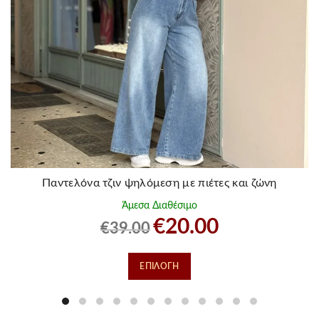
Παντελόνα τζιν ψηλόμεση με πιέτες και ζώνη
Άμεσα Διαθέσιμο
Original
Η
€
20.00
€
39.00
price
τρέχουσα
was:
τιμή
Αυτό
ΕΠΙΛΟΓΉ
€39.00.
είναι:
το
€20.00.
προϊόν
έχει