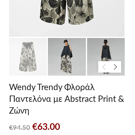
Wendy Trendy Φλοράλ
Παντελόνα με Abstract Print &
Ζώνη
Original
Η
€
63.00
€
94.50