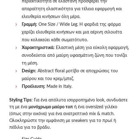
περιεκτικότητα σε ελαστάνη προσφέρει την
απαραίτητη ελαστικότητα για τέλεια εφαρμογή και
ελευθερία κινήσεων όλη μέρα.
Γραμμή:
One Size / Wide Leg. Η φαρδιά της φόρμα
χαρίζει ελευθερία κινήσεων και μια αέρινη σιλουέτα
που κολακεύει κάθε σωματότυπο.
Χαρακτηριστικά:
Ελαστική μέση για εύκολη εφαρμογή,
συνοδεύεται από μαύρη υφασμάτινη ζώνη που τονίζει
τη μέση.
Design:
Abstract floral μοτίβο σε αποχρώσεις του
μαύρου και του κρεμ/μπεζ.
Προέλευση:
Made in Italy.
Styling Tips:
Για ένα απόλυτα ισορροπημένο look, συνδυάστε
τη με ένα
μονόχρωμο μαύρο τοπ
ή ένα oversized γιλέκο
(όπως στην εικόνα) για ένα ανατρεπτικό mix & match.
Ολοκληρώστε την εμφάνιση με sneakers για το πρωί ή
πέδιλα για το βράδυ.