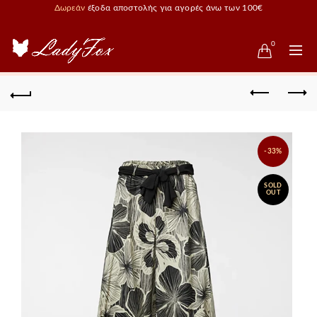
Δωρεάν
έξοδα αποστολής για αγορές άνω των 100€
0
-33%
SOLD
OUT