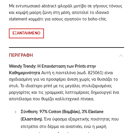
price
τρέχουσα
Με εντυπωσιακό abstract φλοράλ μοτίβο σε γήινους τόνους
και κομψή μαύρη ζώνη στη μέση, αποτελεί το ιδανικό
was:
τιμή
statement κομμάτι για οσους αγαπούν το boho-chic.
€94.50.
είναι:
ΕΞΑΝΤΛΗΜΈΝΟ
€63.00.
ΠΕΡΙΓΡΑΦΉ
Wendy Trendy: Η Επανάσταση των Prints στην
Καθημερινότητα
Αυτή η παντελόνα (κωδ. 825061) είναι
σχεδιασμένη για να προσφέρει άνεση χωρίς να θυσιάζει το
στυλ. Το ιδιαίτερο print με τις μεγάλες στυλιζαρισμένες
μαργαρίτες και τις γραμμικές λεπτομέρειες δημιουργεί ένα
αποτέλεσμα που θυμίζει καλλιτεχνικό πίνακα.
Σύνθεση:
97% Cotton (Βαμβάκι), 3% Elastane
(Ελαστάνη).
Ένα ύφασμα εξαιρετικής ποιότητας που
επιτρέπει στο δέρμα να αναπνέει, ενώ η μικρή