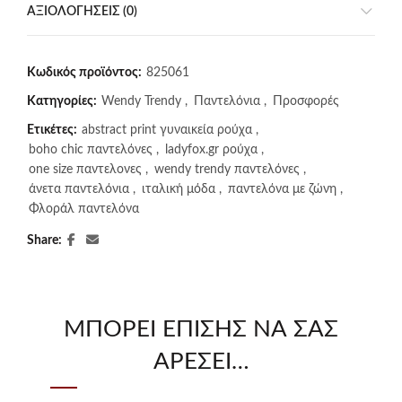
ΑΞΙΟΛΟΓΉΣΕΙΣ (0)
Κωδικός προϊόντος:
825061
Κατηγορίες:
Wendy Trendy
,
Παντελόνια
,
Προσφορές
Ετικέτες:
abstract print γυναικεία ρούχα
,
boho chic παντελόνες
,
ladyfox.gr ρούχα
,
one size παντελονες
,
wendy trendy παντελόνες
,
άνετα παντελόνια
,
ιταλική μόδα
,
παντελόνα με ζώνη
,
Φλοράλ παντελόνα
Share
ΜΠΟΡΕΊ ΕΠΊΣΗΣ ΝΑ ΣΑΣ
ΑΡΈΣΕΙ…