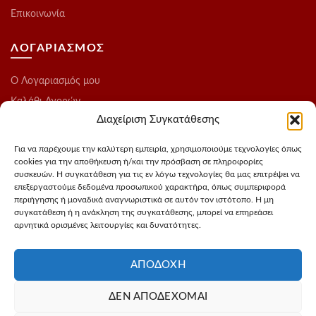
Επικοινωνία
ΛΟΓΑΡΙΑΣΜΟΣ
O Λογαριασμός μου
Καλάθι Αγορών
Διαχείριση Συγκατάθεσης
Ολοκλήρωση Παραγγελίας
Λίστα Επιθυμιών
Για να παρέχουμε την καλύτερη εμπειρία, χρησιμοποιούμε τεχνολογίες όπως
cookies για την αποθήκευση ή/και την πρόσβαση σε πληροφορίες
Blog
συσκευών. Η συγκατάθεση για τις εν λόγω τεχνολογίες θα μας επιτρέψει να
επεξεργαστούμε δεδομένα προσωπικού χαρακτήρα, όπως συμπεριφορά
ΑΚΟΛΟΥΘΗΣΤΕ ΜΑΣ
περιήγησης ή μοναδικά αναγνωριστικά σε αυτόν τον ιστότοπο. Η μη
συγκατάθεση ή η ανάκληση της συγκατάθεσης, μπορεί να επηρεάσει
αρνητικά ορισμένες λειτουργίες και δυνατότητες.
Instagram
FaceBook
ΑΠΟΔΟΧΉ
ΔΕΝ ΑΠΟΔΈΧΟΜΑΙ
Σχεδιασμός - Φωτογράφιση προιόντων
3Dvision
Φιλοξενία -