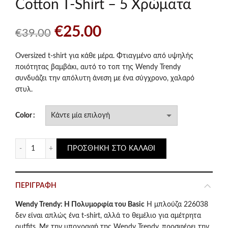
Cotton T-Shirt – 5 Χρώματα
Original
Η
€
25.00
€
39.00
price
τρέχουσα
Oversized t-shirt για κάθε μέρα. Φτιαγμένο από υψηλής
ποιότητας βαμβάκι, αυτό το τοπ της Wendy Trendy
was:
τιμή
συνδυάζει την απόλυτη άνεση με ένα σύγχρονο, χαλαρό
στυλ.
€39.00.
είναι:
Color
€25.00.
Wendy Trendy Oversized Cotton T-Shirt – 5 Χρώματα ποσότ
ΠΡΟΣΘΉΚΗ ΣΤΟ ΚΑΛΆΘΙ
ΠΕΡΙΓΡΑΦΉ
Wendy Trendy: Η Πολυμορφία του Basic
Η μπλούζα 226038
δεν είναι απλώς ένα t-shirt, αλλά το θεμέλιο για αμέτρητα
outfits. Με την υπογραφή της Wendy Trendy, προσφέρει την