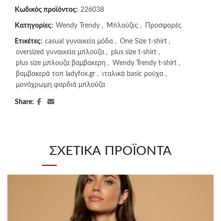
Κωδικός προϊόντος:
226038
Κατηγορίες:
Wendy Trendy
,
Μπλούζες
,
Προσφορές
Ετικέτες:
casual γυναικεία μόδα
,
One Size t-shirt
,
oversized γυναικεία μπλούζα
,
plus size t-shirt
,
plus size μπλουζα βαμβακερη
,
Wendy Trendy t-shirt
,
βαμβακερά τοπ ladyfox.gr
,
ιταλικά basic ρούχα
,
μονόχρωμη φαρδιά μπλούζα
Share
ΣΧΕΤΙΚΆ ΠΡΟΪΌΝΤΑ