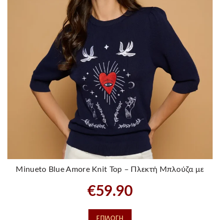
Minueto Blue Amore Knit Top – Πλεκτή Μπλούζα με
Κεντημα
€
59.90
Αυτό
ΕΠΙΛΟΓΉ