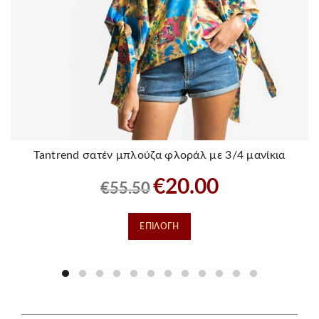
Tantrend σατέν μπλούζα φλοράλ με 3/4 μανίκια
Original
Η
€
20.00
€
55.50
price
τρέχουσα
was:
τιμή
Αυτό
ΕΠΙΛΟΓΉ
€55.50.
είναι:
το
€20.00.
προϊόν
έχει
πολλαπλές
παραλλαγές.
Οι