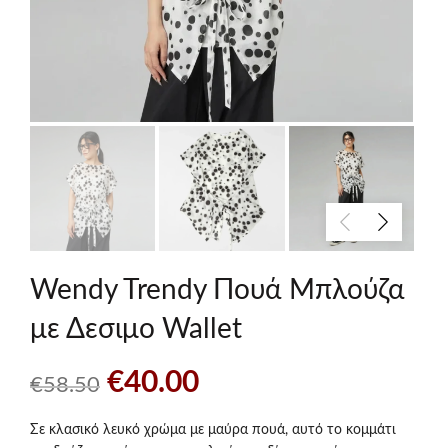
Wendy Trendy Πουά Μπλούζα
με Δεσιμο Wallet
Original
Η
€
40.00
€
58.50
price
τρέχουσα
Σε κλασικό λευκό χρώμα με μαύρα πουά, αυτό το κομμάτι