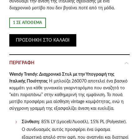
συνδυάζει την άνεση της ιταλικής σχεδίασης με ένα
was:
τιμή
διαχρονικό μοτίβο που δεν βγαίνει ποτέ από τη μόδα.
€58.50.
είναι:
1 ΣΕ ΑΠΌΘΕΜΑ
€40.00.
ΠΡΟΣΘΉΚΗ ΣΤΟ ΚΑΛΆΘΙ
ΠΕΡΙΓΡΑΦΉ
Wendy Trendy: Διαχρονικό Στυλ με την Υπογραφή της
Ιταλικής Ποιότητας
Η μπλούζα 260070 αποτελεί ένα βασικό
κομμάτι για κάθε γυναικεία γκαρνταρόμπα που αναζητά το
“κάτι παραπάνω” στην καθημερινή της εμφάνιση. Το πουά
μοτίβο προσφέρει μια αίσθηση vintage κομψότητας, ενώ η
σύγχρονη γραμμή της εξασφαλίζει άνεση και ευελιξία.
Σύνθεση:
85% LY (Lyocell/Λυοσέλ), 15% PL (Polyester).
Ο συνδυασμός αυτός προσφέρει ένα ύφασμα
εξαιρετικά απαλό στην αφή, που αναπνέει και διατηρεί