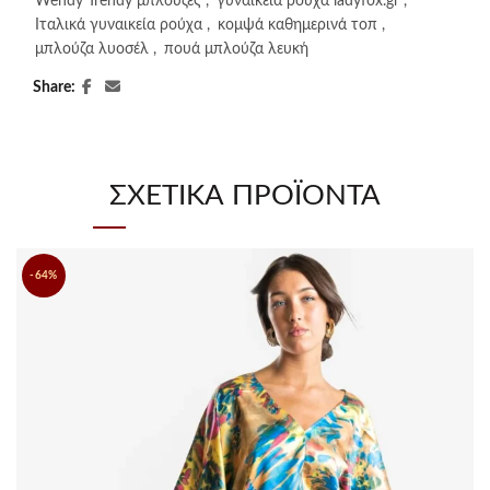
Wendy Trendy μπλούζες
,
γυναικεία ρούχα ladyfox.gr
,
Ιταλικά γυναικεία ρούχα
,
κομψά καθημερινά τοπ
,
μπλούζα λυοσέλ
,
πουά μπλούζα λευκή
Share
ΣΧΕΤΙΚΆ ΠΡΟΪΌΝΤΑ
-64%