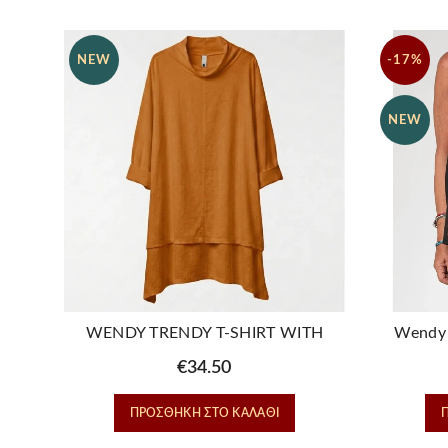
NEW
-17%
NEW
WENDY TRENDY T-SHIRT WITH
Wendy 
COLLAR COTTON – RUGGINE
Ασύμμε
€
34.50
ΠΡΟΣΘΉΚΗ ΣΤΟ ΚΑΛΆΘΙ