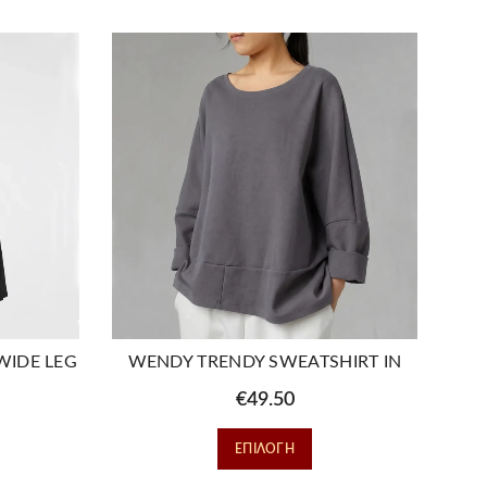
WIDE LEG
WENDY TRENDY SWEATSHIRT IN
ERS
LIGHTWEIGHT NEOPRENE FABRIC
€
49.50
ό
Αυτό
ΕΠΙΛΟΓΉ
το