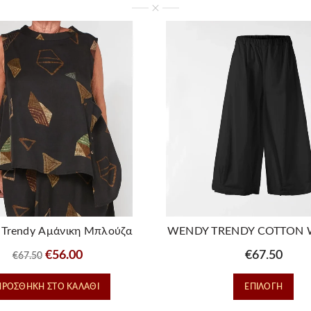
Trendy Αμάνικη Μπλούζα
WENDY TRENDY COTTON 
τρη με Γεωμετρικό Print
– BALLOON TROUS
Original
Η
€
56.00
€
67.50
€
67.50
price
τρέχουσα
Αυτ
ΠΡΟΣΘΉΚΗ ΣΤΟ ΚΑΛΆΘΙ
was:
τιμή
ΕΠΙΛΟΓΉ
το
€67.50.
είναι: