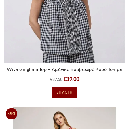
σελίδα
του
προϊόντος
Wiya Gingham Top – Αμάνικο Βαμβακερό Καρό Τοπ με
Βολάν
Original
Η
€
19.00
€
37.50
price
τρέχουσα
Αυτό
ΕΠΙΛΟΓΉ
was:
τιμή
το
€37.50.
είναι:
προϊόν
€19.00.
έχει
-50%
πολλαπλές
παραλλαγές.
Οι