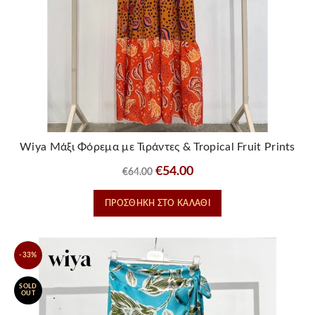
Wiya Μάξι Φόρεμα με Τιράντες & Tropical Fruit Prints
Original
Η
€
54.00
€
64.00
price
τρέχουσα
ΠΡΟΣΘΉΚΗ ΣΤΟ ΚΑΛΆΘΙ
was:
τιμή
€64.00.
είναι:
€54.00.
-33%
SOLD
OUT