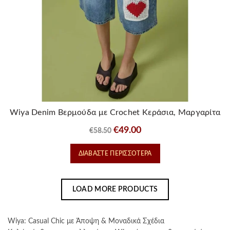
του
προϊόντος
Wiya Denim Βερμούδα με Crochet Κεράσια, Μαργαρίτα
& Καρδιά
Original
Η
€
49.00
€
58.50
price
τρέχουσα
ΔΙΑΒΆΣΤΕ ΠΕΡΙΣΣΌΤΕΡΑ
was:
τιμή
€58.50.
είναι:
€49.00.
LOAD MORE PRODUCTS
Wiya: Casual Chic με Άποψη & Μοναδικά Σχέδια