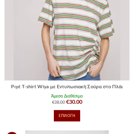
επιλεγούν
στη
σελίδα
του
προϊόντος
Ριγέ T-shirt Wiya με Εντυπωσιακή Σούρα στο Πλάι
Άμεσα Διαθέσιμο
Original
Η
€
30.00
€
38.00
price
τρέχουσα
Αυτό
ΕΠΙΛΟΓΉ
was:
τιμή
το
€38.00.
είναι:
προϊόν
€30.00.
έχει