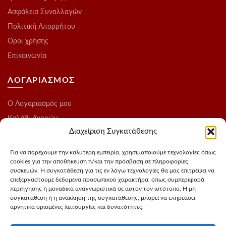
Ασφάλεια Συναλλαγών
Πολιτική Απορρήτου
Οροι χρήσης
Επικοινωνία
ΛΟΓΑΡΙΑΣΜΟΣ
O Λογαριασμός μου
Καλάθι Αγορών
Διαχείριση Συγκατάθεσης
Ολοκλήρωση Παραγγελίας
Λίστα Επιθυμιών
Για να παρέχουμε την καλύτερη εμπειρία, χρησιμοποιούμε τεχνολογίες όπως
cookies για την αποθήκευση ή/και την πρόσβαση σε πληροφορίες
Blog
συσκευών. Η συγκατάθεση για τις εν λόγω τεχνολογίες θα μας επιτρέψει να
επεξεργαστούμε δεδομένα προσωπικού χαρακτήρα, όπως συμπεριφορά
ΑΚΟΛΟΥΘΗΣΤΕ ΜΑΣ
περιήγησης ή μοναδικά αναγνωριστικά σε αυτόν τον ιστότοπο. Η μη
συγκατάθεση ή η ανάκληση της συγκατάθεσης, μπορεί να επηρεάσει
αρνητικά ορισμένες λειτουργίες και δυνατότητες.
Instagram
FaceBook