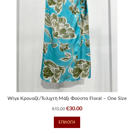
Wiya Κρουαζέ/Τυλιχτή Μάξι Φούστα Floral – One Size
Original
Η
€
30.00
€
45.00
price
τρέχουσα
Αυτό
ΕΠΙΛΟΓΉ
was:
τιμή
το
€45.00.
είναι:
προϊόν