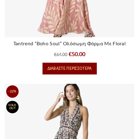
Tantrend “Boho Soul” Ολόσωμη Φόρμα Με Floral
Τύπωμα – Ροζ
Original
Η
€
50.00
€
64.00
price
τρέχουσα
ΔΙΑΒΆΣΤΕ ΠΕΡΙΣΣΌΤΕΡΑ
was:
τιμή
€64.00.
είναι:
€50.00.
-22%
SOLD
OUT