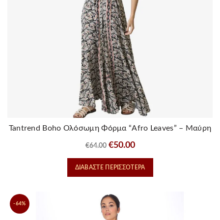
Tantrend Boho Ολόσωμη Φόρμα “Afro Leaves” – Μαύρη
Original
Η
€
50.00
€
64.00
price
τρέχουσα
ΔΙΑΒΆΣΤΕ ΠΕΡΙΣΣΌΤΕΡΑ
was:
τιμή
€64.00.
είναι:
€50.00.
-64%