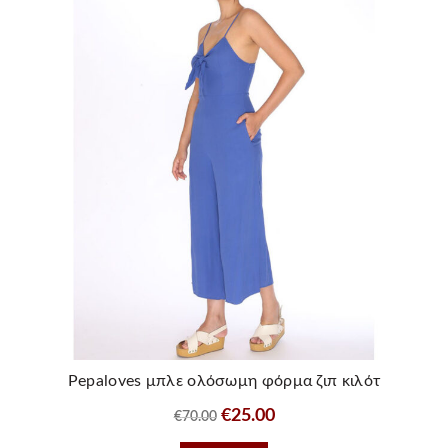
Pepaloves μπλε ολόσωμη φόρμα ζιπ κιλότ
Original
Η
€
25.00
€
70.00
price
τρέχουσα