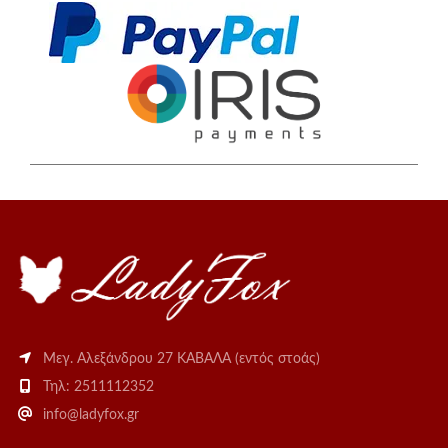
επιλεγούν
στη
σελίδα
του
προϊόντος
Μεγ. Αλεξάνδρου 27 ΚΑΒΑΛΑ (εντός στοάς)
Τηλ: 2511112352
info@ladyfox.gr