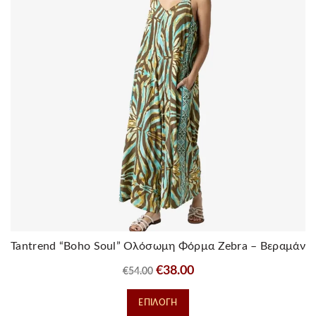
επιλογές
μπορούν
να
επιλεγούν
στη
σελίδα
του
προϊόντος
Tantrend “Boho Soul” Ολόσωμη Φόρμα Zebra – Βεραμάν
Original
Η
€
38.00
€
54.00
price
τρέχουσα
Αυτό
ΕΠΙΛΟΓΉ
was:
τιμή
το