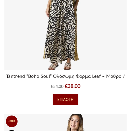
Tantrend “Boho Soul” Ολόσωμη Φόρμα Leaf – Μαύρο /
Ιβουάρ
Original
Η
€
38.00
€
54.00
price
τρέχουσα
Αυτό
ΕΠΙΛΟΓΉ
was:
τιμή
το
€54.00.
είναι:
προϊόν
€38.00.
έχει
-30%
πολλαπλές
παραλλαγές.