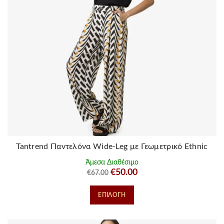
επιλεγούν
στη
σελίδα
του
προϊόντος
Tantrend Παντελόνα Wide-Leg με Γεωμετρικό Ethnic
Μοτίβο
Άμεσα Διαθέσιμο
Original
Η
€
50.00
€
67.00
price
τρέχουσα
Αυτό
ΕΠΙΛΟΓΉ
was:
τιμή
το
€67.00.
είναι:
προϊόν
€50.00.
έχει