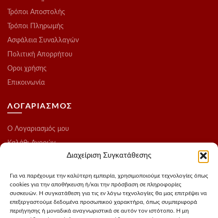
Τρόποι Αποστολής
Τρόποι Πληρωμής
Ασφάλεια Συναλλαγών
Πολιτική Απορρήτου
Οροι χρήσης
Επικοινωνία
ΛΟΓΑΡΙΑΣΜΟΣ
O Λογαριασμός μου
Καλάθι Αγορών
Διαχείριση Συγκατάθεσης
Ολοκλήρωση Παραγγελίας
Λίστα Επιθυμιών
Για να παρέχουμε την καλύτερη εμπειρία, χρησιμοποιούμε τεχνολογίες όπως
cookies για την αποθήκευση ή/και την πρόσβαση σε πληροφορίες
Blog
συσκευών. Η συγκατάθεση για τις εν λόγω τεχνολογίες θα μας επιτρέψει να
επεξεργαστούμε δεδομένα προσωπικού χαρακτήρα, όπως συμπεριφορά
ΑΚΟΛΟΥΘΗΣΤΕ ΜΑΣ
περιήγησης ή μοναδικά αναγνωριστικά σε αυτόν τον ιστότοπο. Η μη