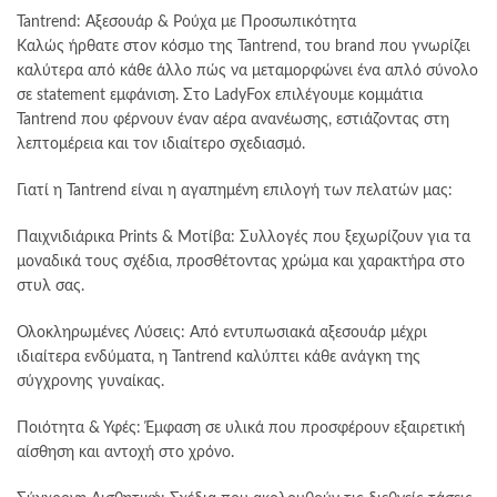
Οι
Tantrend: Αξεσουάρ & Ρούχα με Προσωπικότητα
επιλογές
Καλώς ήρθατε στον κόσμο της Tantrend, του brand που γνωρίζει
μπορούν
καλύτερα από κάθε άλλο πώς να μεταμορφώνει ένα απλό σύνολο
να
σε statement εμφάνιση. Στο LadyFox επιλέγουμε κομμάτια
επιλεγούν
Tantrend που φέρνουν έναν αέρα ανανέωσης, εστιάζοντας στη
στη
λεπτομέρεια και τον ιδιαίτερο σχεδιασμό.
σελίδα
του
Γιατί η Tantrend είναι η αγαπημένη επιλογή των πελατών μας:
προϊόντος
Παιχνιδιάρικα Prints & Μοτίβα: Συλλογές που ξεχωρίζουν για τα
μοναδικά τους σχέδια, προσθέτοντας χρώμα και χαρακτήρα στο
στυλ σας.
Ολοκληρωμένες Λύσεις: Από εντυπωσιακά αξεσουάρ μέχρι
ιδιαίτερα ενδύματα, η Tantrend καλύπτει κάθε ανάγκη της
σύγχρονης γυναίκας.
Ποιότητα & Υφές: Έμφαση σε υλικά που προσφέρουν εξαιρετική
αίσθηση και αντοχή στο χρόνο.