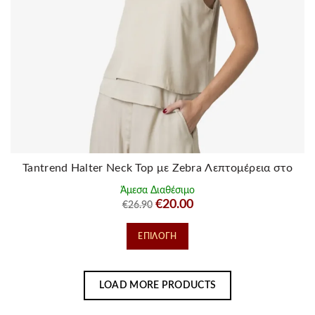
σελίδα
του
προϊόντος
Tantrend Halter Neck Top με Zebra Λεπτομέρεια στο
Λαιμό
Άμεσα Διαθέσιμο
Original
Η
€
20.00
€
26.90
price
τρέχουσα
Αυτό
ΕΠΙΛΟΓΉ
was:
τιμή
το
€26.90.
είναι:
προϊόν
€20.00.
έχει
LOAD MORE PRODUCTS
πολλαπλές
παραλλαγές.