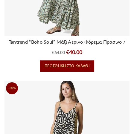
Tantrend “Boho Soul” Μάξι Αέρινο Φόρεμα Πράσινο /
Τιρκουάζ
Original
Η
€
40.00
€
64.00
price
τρέχουσα
ΠΡΟΣΘΉΚΗ ΣΤΟ ΚΑΛΆΘΙ
was:
τιμή
€64.00.
είναι:
€40.00.
-30%