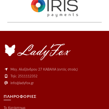
Μεγ. Αλεξάνδρου 27 ΚΑΒΑΛΑ (εντός στοάς)
Τηλ: 2511112352
info@ladyfox.gr
ΠΛΗΡΟΦΟΡΙΕΣ
Το Kατάστημα