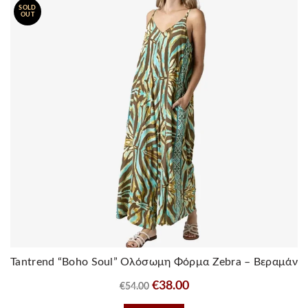
SOLD
Οι
OUT
επιλογές
μπορούν
να
επιλεγούν
στη
σελίδα
του
προϊόντος
Tantrend “Boho Soul” Ολόσωμη Φόρμα Zebra – Βεραμάν
Original
Η
€
38.00
€
54.00
price
τρέχουσα