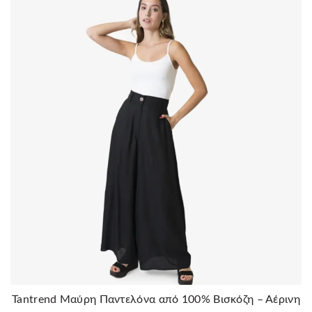
πολλαπλές
παραλλαγές.
Οι
επιλογές
μπορούν
να
επιλεγούν
στη
σελίδα
του
προϊόντος
Tantrend Μαύρη Παντελόνα από 100% Βισκόζη – Αέρινη