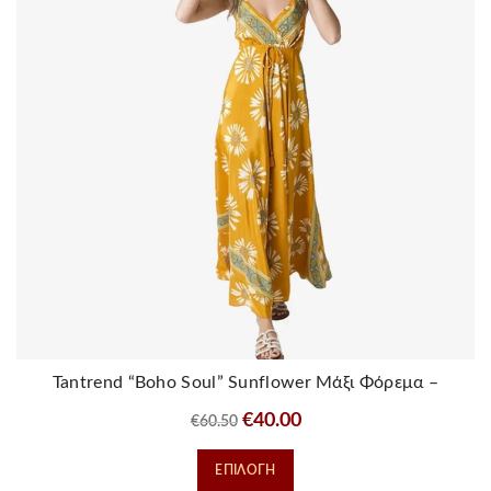
Tantrend “Boho Soul” Sunflower Μάξι Φόρεμα –
Μουσταρδί
Original
Η
€
40.00
€
60.50
price
τρέχουσα
Αυτό
ΕΠΙΛΟΓΉ
was:
τιμή
το