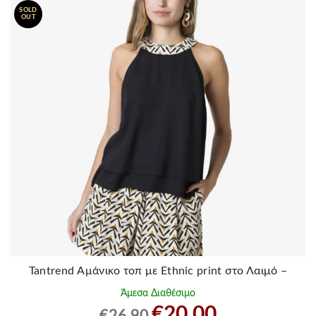
SOLD
OUT
Tantrend Αμάνικο τοπ με Ethnic print στο Λαιμό –
Μαύρο
Άμεσα Διαθέσιμο
Original
Η
€
20.00