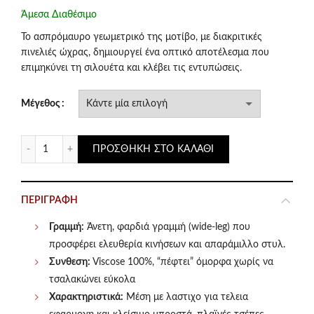
price
τρέχουσα
Άμεσα Διαθέσιμο
was:
τιμή
Το ασπρόμαυρο γεωμετρικό της μοτίβο, με διακριτικές
πινελιές ώχρας, δημιουργεί ένα οπτικό αποτέλεσμα που
€67.00.
είναι:
επιμηκύνει τη σιλουέτα και κλέβει τις εντυπώσεις.
€56.00.
Μέγεθος
Tantrend Ψηλόμεση Παντελόνα με Ethnic Γεωμετρικό Μοτί
ΠΡΟΣΘΉΚΗ ΣΤΟ ΚΑΛΆΘΙ
ΠΕΡΙΓΡΑΦΉ
Γραμμή:
Άνετη, φαρδιά γραμμή (wide-leg) που
προσφέρει ελευθερία κινήσεων και απαράμιλλο στυλ.
Συνθεση:
Viscose 100%, “πέφτει” όμορφα χωρίς να
τσαλακώνει εύκολα
Χαρακτηριστικά:
Μέση με λαστιχο για τελεια