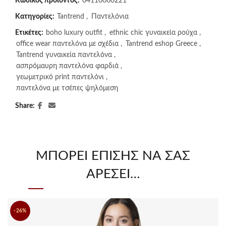
Κωδικός προϊόντος:
04110060221
Κατηγορίες:
Tantrend
,
Παντελόνια
Ετικέτες:
boho luxury outfit
,
ethnic chic γυναικεία ρούχα
,
office wear παντελόνα με σχέδια
,
Tantrend eshop Greece
,
Tantrend γυναικεία παντελόνα
,
ασπρόμαυρη παντελόνα φαρδιά
,
γεωμετρικό print παντελόνι
,
παντελόνα με τσέπες ψηλόμεση
Share
ΜΠΟΡΕΊ ΕΠΊΣΗΣ ΝΑ ΣΑΣ
ΑΡΈΣΕΙ…
-26%