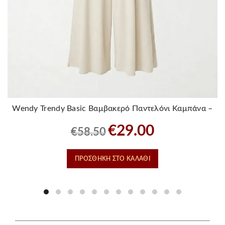
Wendy Trendy Basic Βαμβακερό Παντελόνι Καμπάνα –
Εκρου
Original
Η
€
29.00
€
58.50
price
τρέχουσα
was:
τιμή
ΠΡΟΣΘΉΚΗ ΣΤΟ ΚΑΛΆΘΙ
€58.50.
είναι:
€29.00.