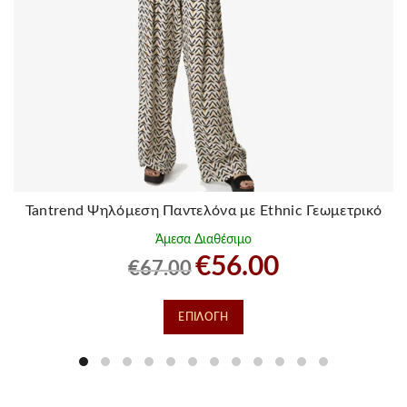
Tantrend Ψηλόμεση Παντελόνα με Ethnic Γεωμετρικό
Μοτίβο
Άμεσα Διαθέσιμο
Original
Η
€
56.00
€
67.00
price
τρέχουσα
was:
τιμή
Αυτό
ΕΠΙΛΟΓΉ
€67.00.
είναι:
το
€56.00.
προϊόν
έχει
πολλαπλές