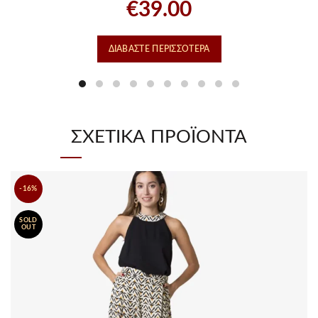
€
39.00
ΔΙΑΒΆΣΤΕ ΠΕΡΙΣΣΌΤΕΡΑ
ΣΧΕΤΙΚΆ ΠΡΟΪΌΝΤΑ
-16%
SOLD
OUT