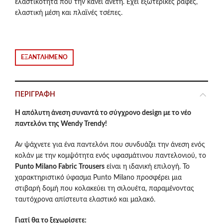
ελαστικότητα που την κανει ανετη. Εχει εξωτερικές ραφές,
was:
τιμή
ελαστική μέση και πλαϊνές τσέπες.
€66.00.
είναι:
€33.00.
ΕΞΑΝΤΛΗΜΈΝΟ
ΠΕΡΙΓΡΑΦΉ
Η απόλυτη άνεση συναντά το σύγχρονο design με το νέο
παντελόνι της Wendy Trendy!
Αν ψάχνετε για ένα παντελόνι που συνδυάζει την άνεση ενός
κολάν με την κομψότητα ενός υφασμάτινου παντελονιού, το
Punto Milano Fabric Trousers
είναι η ιδανική επιλογή. Το
χαρακτηριστικό ύφασμα Punto Milano προσφέρει μια
στιβαρή δομή που κολακεύει τη σιλουέτα, παραμένοντας
ταυτόχρονα απίστευτα ελαστικό και μαλακό.
Γιατί θα το ξεχωρίσετε: