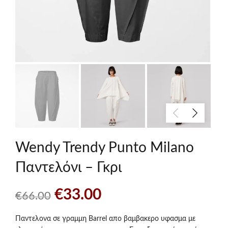
Wendy Trendy Punto Milano
Παντελόνι – Γκρι
Original
Η
€
33.00
€
66.00
price
τρέχουσα
Παντελονα σε γραμμη Barrel απο βαμβακερο υφασμα με