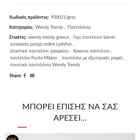
Κωδικός προϊόντος:
900021/grey
Κατηγορίες:
Wendy Trendy
,
Παντελόνια
Ετικέτες:
wendy trendy greece
,
Γκρι παντελονι barrel
,
γυναικεία ρούχα online Ladyfox
,
ελαστικό παντελόνι γραφείου
,
Κοκκινο παντελονι
,
παντελόνι Punto Milano
,
παντελόνι με εξωτερικές ραφές
,
ποιοτικά παντελόνια Wendy Trendy
Share
ΜΠΟΡΕΊ ΕΠΊΣΗΣ ΝΑ ΣΑΣ
ΑΡΈΣΕΙ…
SOLD