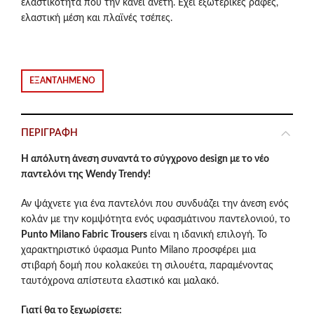
ελαστικότητα που την κανει ανετη. Εχει εξωτερικές ραφές,
was:
τιμή
ελαστική μέση και πλαϊνές τσέπες.
€66.00.
είναι:
€33.00.
ΕΞΑΝΤΛΗΜΈΝΟ
ΠΕΡΙΓΡΑΦΉ
Η απόλυτη άνεση συναντά το σύγχρονο design με το νέο
παντελόνι της Wendy Trendy!
Αν ψάχνετε για ένα παντελόνι που συνδυάζει την άνεση ενός
κολάν με την κομψότητα ενός υφασμάτινου παντελονιού, το
Punto Milano Fabric Trousers
είναι η ιδανική επιλογή. Το
χαρακτηριστικό ύφασμα Punto Milano προσφέρει μια
στιβαρή δομή που κολακεύει τη σιλουέτα, παραμένοντας
ταυτόχρονα απίστευτα ελαστικό και μαλακό.
Γιατί θα το ξεχωρίσετε: