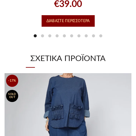
€
39.00
ΔΙΑΒΆΣΤΕ ΠΕΡΙΣΣΌΤΕΡΑ
ΣΧΕΤΙΚΆ ΠΡΟΪΌΝΤΑ
-17%
SOLD
OUT