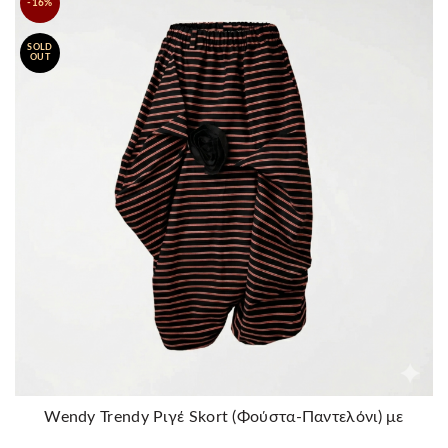
-16%
SOLD
OUT
Wendy Trendy Ριγέ Skort (Φούστα-Παντελόνι) με
Λουλούδι