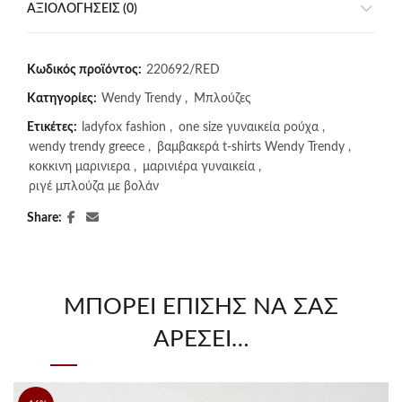
ΑΞΙΟΛΟΓΉΣΕΙΣ (0)
Κωδικός προϊόντος:
220692/RED
Κατηγορίες:
Wendy Trendy
,
Μπλούζες
Ετικέτες:
ladyfox fashion
,
one size γυναικεία ρούχα
,
wendy trendy greece
,
βαμβακερά t-shirts Wendy Trendy
,
κοκκινη μαρινιερα
,
μαρινιέρα γυναικεία
,
ριγέ μπλούζα με βολάν
Share
ΜΠΟΡΕΊ ΕΠΊΣΗΣ ΝΑ ΣΑΣ
ΑΡΈΣΕΙ…