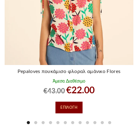
Pepaloves πουκάμισο φλοραλ αμάνικο Flores
Άμεσα Διαθέσιμο
Original
Η
€
22.00
€
43.00
price
τρέχουσα
was:
τιμή
Αυτό
ΕΠΙΛΟΓΉ
€43.00.
είναι:
το
€22.00.
προϊόν
έχει
πολλαπλές