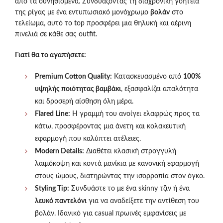
από τα συνηθισμένα. Συνδυάζοντας τη διαχρονική γοητεία
της ρίγας με ένα εντυπωσιακό μονόχρωμο
βολάν
στο
τελείωμα, αυτό το top προσφέρει μια θηλυκή και αέρινη
πινελιά σε κάθε σας outfit.
Γιατί θα το αγαπήσετε:
Premium Cotton Quality:
Κατασκευασμένο από
100%
υψηλής ποιότητας βαμβάκι
, εξασφαλίζει απαλότητα
και δροσερή αίσθηση όλη μέρα.
Flared Line:
Η γραμμή του ανοίγει ελαφρώς προς τα
κάτω, προσφέροντας μια άνετη και κολακευτική
εφαρμογή που καλύπτει ατέλειες.
Modern Details:
Διαθέτει κλασική στρογγυλή
λαιμόκοψη και κοντά μανίκια με κανονική εφαρμογή
στους ώμους, διατηρώντας την ισορροπία στον όγκο.
Styling Tip:
Συνδυάστε το με ένα skinny τζιν ή ένα
λευκό παντελόνι
για να αναδείξετε την αντίθεση του
βολάν. Ιδανικό για casual πρωινές εμφανίσεις με