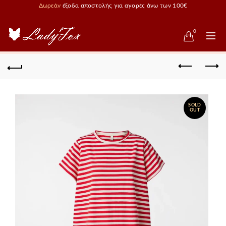
Δωρεάν
έξοδα αποστολής για αγορές άνω των 100€
0
SOLD
OUT