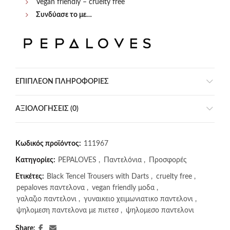
Vegan friendly – cruelty free
Συνδύασε το με…
ΕΠΙΠΛΈΟΝ ΠΛΗΡΟΦΟΡΊΕΣ
ΑΞΙΟΛΟΓΉΣΕΙΣ (0)
Κωδικός προϊόντος:
111967
Κατηγορίες:
PEPALOVES
,
Παντελόνια
,
Προσφορές
Ετικέτες:
Black Tencel Trousers with Darts
,
cruelty free
,
pepaloves παντελονα
,
vegan friendly μοδα
,
γαλαζιο παντελονι
,
γυναικειο χειμωνιατικο παντελονι
,
ψηλομεση παντελονα με πιετεσ
,
ψηλομεσο παντελονι
Share