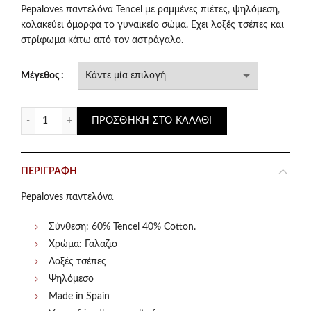
was:
τιμή
Pepaloves παντελόνα Tencel με ραμμένες πιέτες, ψηλόμεση,
κολακεύει όμορφα το γυναικείο σώμα. Εχει λοξές τσέπες και
€96.00.
είναι:
στρίφωμα κάτω από τον αστράγαλο.
€48.00.
Μέγεθος
Pepaloves παντελόνα γαλάζια με πιέτες Tencel ποσότητα
ΠΡΟΣΘΉΚΗ ΣΤΟ ΚΑΛΆΘΙ
ΠΕΡΙΓΡΑΦΉ
Pepaloves παντελόνα
Σύνθεση: 60% Tencel 40% Cotton.
Χρώμα: Γαλαζιο
Λοξές τσέπες
Ψηλόμεσο
Made in Spain