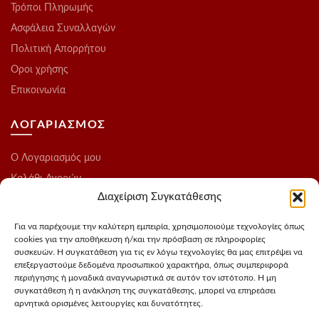
Τρόποι Πληρωμής
Ασφάλεια Συναλλαγών
Πολιτική Απορρήτου
Οροι χρήσης
Επικοινωνία
ΛΟΓΑΡΙΑΣΜΟΣ
O Λογαριασμός μου
Καλάθι Αγορών
Διαχείριση Συγκατάθεσης
Ολοκλήρωση Παραγγελίας
Λίστα Επιθυμιών
Για να παρέχουμε την καλύτερη εμπειρία, χρησιμοποιούμε τεχνολογίες όπως
cookies για την αποθήκευση ή/και την πρόσβαση σε πληροφορίες
Blog
συσκευών. Η συγκατάθεση για τις εν λόγω τεχνολογίες θα μας επιτρέψει να
επεξεργαστούμε δεδομένα προσωπικού χαρακτήρα, όπως συμπεριφορά
ΑΚΟΛΟΥΘΗΣΤΕ ΜΑΣ
περιήγησης ή μοναδικά αναγνωριστικά σε αυτόν τον ιστότοπο. Η μη
συγκατάθεση ή η ανάκληση της συγκατάθεσης, μπορεί να επηρεάσει
αρνητικά ορισμένες λειτουργίες και δυνατότητες.
Instagram