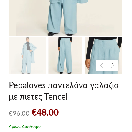
Pepaloves παντελόνα γαλάζια
με πιέτες Tencel
Original
Η
€
48.00
€
96.00
price
τρέχουσα
Άμεσα Διαθέσιμο