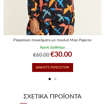
Pepaloves πουκάμισο με πουλιά Μαο Pajaros
Άμεσα Διαθέσιμο
Original
Η
€
30.00
€
60.00
price
τρέχουσα
was:
τιμή
ΔΙΑΒΆΣΤΕ ΠΕΡΙΣΣΌΤΕΡΑ
€60.00.
είναι:
€30.00.
ΣΧΕΤΙΚΆ ΠΡΟΪΌΝΤΑ