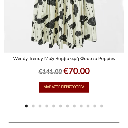
Wendy Trendy Μάξι Βαμβακερή Φούστα Poppies
Original
Η
€
70.00
€
141.00
price
τρέχουσα
was:
τιμή
ΔΙΑΒΆΣΤΕ ΠΕΡΙΣΣΌΤΕΡΑ
€141.00.
είναι:
€70.00.