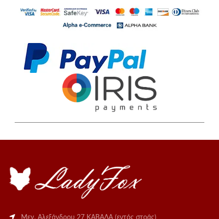
Μεγ. Αλεξάνδρου 27 ΚΑΒΑΛΑ (εντός στοάς)