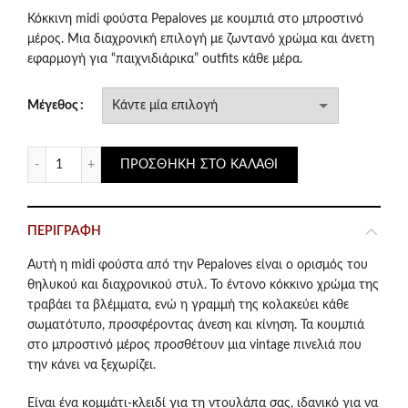
price
τρέχουσα
Κόκκινη midi φούστα Pepaloves με κουμπιά στο μπροστινό
μέρος. Μια διαχρονική επιλογή με ζωντανό χρώμα και άνετη
was:
τιμή
εφαρμογή για “παιχνιδιάρικα” outfits κάθε μέρα.
€62.50.
είναι:
Μέγεθος
€50.00.
Pepaloves Κόκκινη Midi Φούστα με Κουμπιά & Vintage Αισθ
ΠΡΟΣΘΉΚΗ ΣΤΟ ΚΑΛΆΘΙ
ΠΕΡΙΓΡΑΦΉ
Αυτή η midi φούστα από την Pepaloves είναι ο ορισμός του
θηλυκού και διαχρονικού στυλ. Το έντονο κόκκινο χρώμα της
τραβάει τα βλέμματα, ενώ η γραμμή της κολακεύει κάθε
σωματότυπο, προσφέροντας άνεση και κίνηση. Τα κουμπιά
στο μπροστινό μέρος προσθέτουν μια vintage πινελιά που
την κάνει να ξεχωρίζει.
Είναι ένα κομμάτι-κλειδί για τη ντουλάπα σας, ιδανικό για να