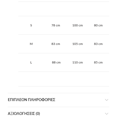
S
78 cm
100 cm
80 cm
M
83 cm
105 cm
83 cm
L
88 cm
110 cm
85 cm
ΕΠΙΠΛΈΟΝ ΠΛΗΡΟΦΟΡΊΕΣ
ΑΞΙΟΛΟΓΉΣΕΙΣ (0)