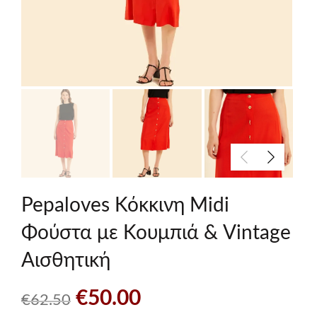
Pepaloves Κόκκινη Midi
Φούστα με Κουμπιά & Vintage
Αισθητική
Original
Η
€
50.00
€
62.50