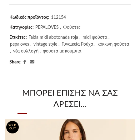
Κωδικός προϊόντος:
112154
Κατηγορίες:
PEPALOVES
,
Φούστες
Ετικέτες:
Falda midi abotonada roja
,
midi φούστα
,
pepaloves
,
vintage style
,
Γυναικεία Ρούχα
,
κόκκινη φούστα
,
νέα συλλογή
,
φουστα με κουμπια
Share
ΜΠΟΡΕΊ ΕΠΊΣΗΣ ΝΑ ΣΑΣ
ΑΡΈΣΕΙ…
SOLD
OUT