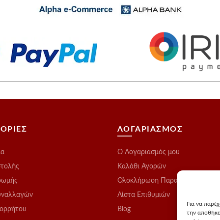
ΟΡΙΕΣ
ΛΟΓΑΡΙΑΣΜΟΣ
μα
O Λογαριασμός μου
στολής
Καλάθι Αγορών
ρωμής
Ολοκλήρωση Παραγγελίας
υναλλαγών
Λίστα Επιθυμιών
Για να παρέ
πορρήτου
Blog
την αποθήκε