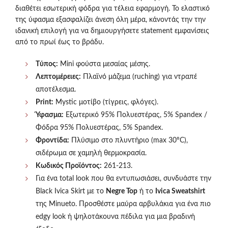
διαθέτει εσωτερική φόδρα για τέλεια εφαρμογή. Το ελαστικό
της ύφασμα εξασφαλίζει άνεση όλη μέρα, κάνοντάς την την
ιδανική επιλογή για να δημιουργήσετε statement εμφανίσεις
από το πρωί έως το βράδυ.
Tύπος:
Mini φούστα μεσαίας μέσης.
Λεπτομέρειες:
Πλαϊνό μάζεμα (ruching) για ντραπέ
αποτέλεσμα.
Print:
Mystic μοτίβο (τίγρεις, φλόγες).
Ύφασμα:
Εξωτερικό 95% Πολυεστέρας, 5% Spandex /
Φόδρα 95% Πολυεστέρας, 5% Spandex.
Φροντίδα:
Πλύσιμο στο πλυντήριο (max 30ºC),
σιδέρωμα σε χαμηλή θερμοκρασία.
Κωδικός Προϊόντος:
261-213.
Για ένα total look που θα εντυπωσιάσει, συνδυάστε την
Black Ivica Skirt με το
Negre
Top
ή το
Ivica Sweatshirt
της Minueto. Προσθέστε μαύρα αρβυλάκια για ένα πιο
edgy look ή ψηλοτάκουνα πέδιλα για μια βραδινή