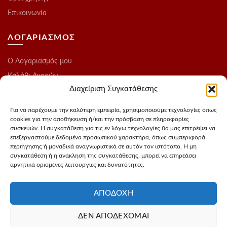
Επικοινωνία
ΛΟΓΑΡΙΑΣΜΟΣ
O Λογαριασμός μου
Καλάθι Αγορών
Διαχείριση Συγκατάθεσης
Ολοκλήρωση Παραγγελίας
Λίστα Επιθυμιών
Για να παρέχουμε την καλύτερη εμπειρία, χρησιμοποιούμε τεχνολογίες όπως
cookies για την αποθήκευση ή/και την πρόσβαση σε πληροφορίες
Blog
συσκευών. Η συγκατάθεση για τις εν λόγω τεχνολογίες θα μας επιτρέψει να
επεξεργαστούμε δεδομένα προσωπικού χαρακτήρα, όπως συμπεριφορά
ΑΚΟΛΟΥΘΗΣΤΕ ΜΑΣ
περιήγησης ή μοναδικά αναγνωριστικά σε αυτόν τον ιστότοπο. Η μη
συγκατάθεση ή η ανάκληση της συγκατάθεσης, μπορεί να επηρεάσει
αρνητικά ορισμένες λειτουργίες και δυνατότητες.
Instagram
FaceBook
ΑΠΟΔΟΧΉ
ΔΕΝ ΑΠΟΔΈΧΟΜΑΙ