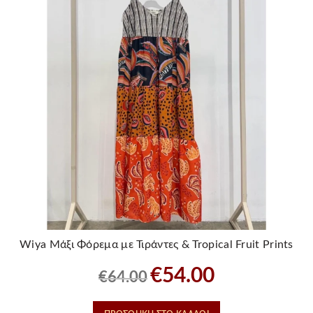
του
προϊόντος
Wiya Μάξι Φόρεμα με Τιράντες & Tropical Fruit Prints
Original
Η
€
54.00
€
64.00
price
τρέχουσα
was:
τιμή