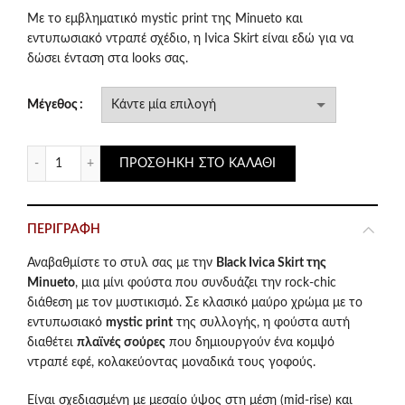
price
τρέχουσα
Με το εμβληματικό mystic print της Minueto και
εντυπωσιακό ντραπέ σχέδιο, η Ivica Skirt είναι εδώ για να
was:
τιμή
δώσει ένταση στα looks σας.
€34.90.
είναι:
Μέγεθος
€25.00.
Minueto Black Ivica Mini Φούστα με Mystic Print & Ντραπέ
ΠΡΟΣΘΉΚΗ ΣΤΟ ΚΑΛΆΘΙ
ΠΕΡΙΓΡΑΦΉ
Αναβαθμίστε το στυλ σας με την
Black Ivica Skirt της
Minueto
, μια μίνι φούστα που συνδυάζει την rock-chic
διάθεση με τον μυστικισμό. Σε κλασικό μαύρο χρώμα με το
εντυπωσιακό
mystic print
της συλλογής, η φούστα αυτή
διαθέτει
πλαϊνές σούρες
που δημιουργούν ένα κομψό
ντραπέ εφέ, κολακεύοντας μοναδικά τους γοφούς.
Είναι σχεδιασμένη με μεσαίο ύψος στη μέση (mid-rise) και