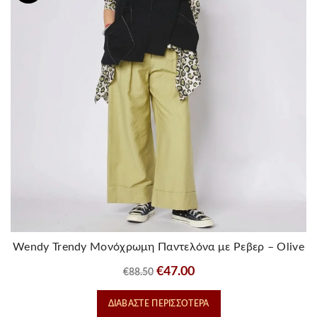
Wendy Trendy Μονόχρωμη Παντελόνα με Ρεβερ – Olive
Original
Η
€
47.00
€
88.50
price
τρέχουσα
ΔΙΑΒΆΣΤΕ ΠΕΡΙΣΣΌΤΕΡΑ
was:
τιμή