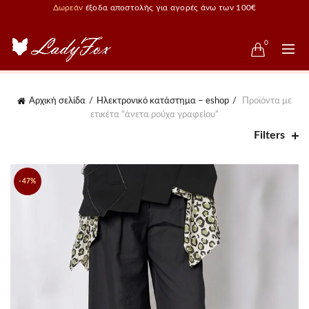
Δωρεάν
έξοδα αποστολής για αγορές άνω των 100€
0
Αρχική σελίδα
Ηλεκτρονικό κατάστημα – eshop
Προϊόντα με
ετικέτα “άνετα ρούχα γραφείου”
Filters
-47%