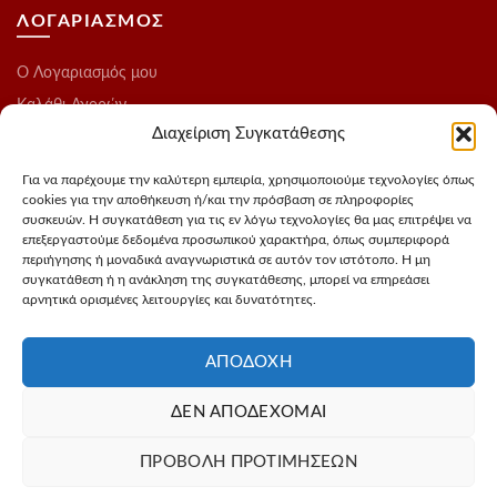
ΛΟΓΑΡΙΑΣΜΟΣ
O Λογαριασμός μου
Καλάθι Αγορών
Διαχείριση Συγκατάθεσης
Ολοκλήρωση Παραγγελίας
Λίστα Επιθυμιών
Για να παρέχουμε την καλύτερη εμπειρία, χρησιμοποιούμε τεχνολογίες όπως
cookies για την αποθήκευση ή/και την πρόσβαση σε πληροφορίες
Blog
συσκευών. Η συγκατάθεση για τις εν λόγω τεχνολογίες θα μας επιτρέψει να
επεξεργαστούμε δεδομένα προσωπικού χαρακτήρα, όπως συμπεριφορά
ΑΚΟΛΟΥΘΗΣΤΕ ΜΑΣ
περιήγησης ή μοναδικά αναγνωριστικά σε αυτόν τον ιστότοπο. Η μη
συγκατάθεση ή η ανάκληση της συγκατάθεσης, μπορεί να επηρεάσει
αρνητικά ορισμένες λειτουργίες και δυνατότητες.
Instagram
FaceBook
ΑΠΟΔΟΧΉ
ΔΕΝ ΑΠΟΔΈΧΟΜΑΙ
Σχεδιασμός - Φωτογράφιση προιόντων
3Dvision
Φιλοξενία -
ΠΡΟΒΟΛΉ ΠΡΟΤΙΜΉΣΕΩΝ
MyIP