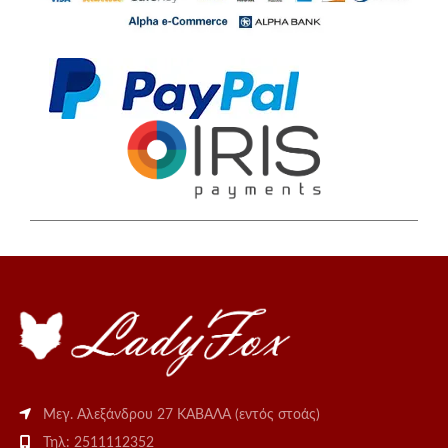
Μεγ. Αλεξάνδρου 27 ΚΑΒΑΛΑ (εντός στοάς)
Τηλ: 2511112352