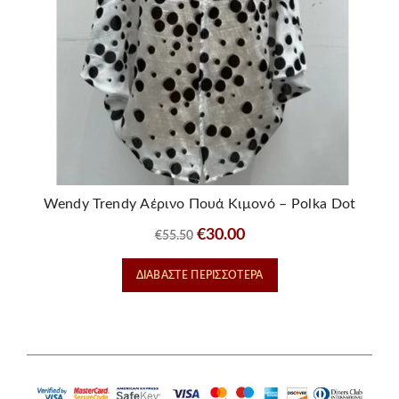
Wendy Trendy Αέρινο Πουά Κιμονό – Polka Dot
Cardigan
Original
Η
€
30.00
€
55.50
price
τρέχουσα
ΔΙΑΒΆΣΤΕ ΠΕΡΙΣΣΌΤΕΡΑ
was:
τιμή
€55.50.
είναι:
€30.00.