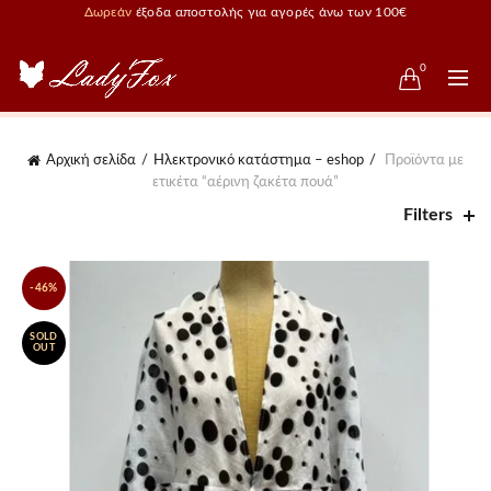
Δωρεάν
έξοδα αποστολής για αγορές άνω των 100€
0
Αρχική σελίδα
Ηλεκτρονικό κατάστημα – eshop
Προϊόντα με
ετικέτα “αέρινη ζακέτα πουά”
Filters
-46%
SOLD
OUT