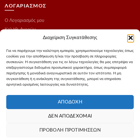
ΛΟΓΑΡΙΑΣΜΟΣ
O Λογαριασμός μου
Καλάθι Αγορών
Διαχείριση Συγκατάθεσης
Ολοκλήρωση Παραγγελίας
Λίστα Επιθυμιών
Για να παρέχουμε την καλύτερη εμπειρία, χρησιμοποιούμε τεχνολογίες όπως
cookies για την αποθήκευση ή/και την πρόσβαση σε πληροφορίες
Blog
συσκευών. Η συγκατάθεση για τις εν λόγω τεχνολογίες θα μας επιτρέψει να
επεξεργαστούμε δεδομένα προσωπικού χαρακτήρα, όπως συμπεριφορά
ΑΚΟΛΟΥΘΗΣΤΕ ΜΑΣ
περιήγησης ή μοναδικά αναγνωριστικά σε αυτόν τον ιστότοπο. Η μη
συγκατάθεση ή η ανάκληση της συγκατάθεσης, μπορεί να επηρεάσει
αρνητικά ορισμένες λειτουργίες και δυνατότητες.
Instagram
FaceBook
ΑΠΟΔΟΧΉ
ΔΕΝ ΑΠΟΔΈΧΟΜΑΙ
Σχεδιασμός - Φωτογράφιση προιόντων
3Dvision
Φιλοξενία -
ΠΡΟΒΟΛΉ ΠΡΟΤΙΜΉΣΕΩΝ
MyIP