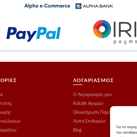
ΟΡΙΕΣ
ΛΟΓΑΡΙΑΣΜΟΣ
μα
O Λογαριασμός μου
στολής
Καλάθι Αγορών
ρωμής
Ολοκλήρωση Παραγγελίας
υναλλαγών
Λίστα Επιθυμιών
Για να παρέ
πορρήτου
Blog
την αποθήκε