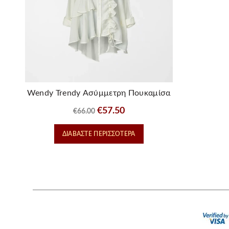
Wendy Trendy Ασύμμετρη Πουκαμίσα
με Βολάν & Rouches – Λευκή
Original
Η
€
57.50
€
66.00
price
τρέχουσα
ΔΙΑΒΆΣΤΕ ΠΕΡΙΣΣΌΤΕΡΑ
was:
τιμή
€66.00.
είναι:
€57.50.