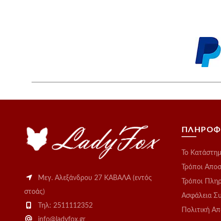
ΠΛΗΡΟΦ
Το Kατάστη
Τρόποι Απο
Μεγ. Αλεξάνδρου 27 ΚΑΒΑΛΑ (εντός
Τρόποι Πλη
στοάς)
Ασφάλεια Σ
Τηλ: 2511112352
Πολιτική Α
info@ladyfox.gr