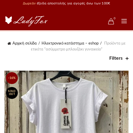
Δωρεάν
έξοδα αποστολής για αγορές άνω των 100€
0
Αρχική σελίδα
Ηλεκτρονικό κατάστημα – eshop
Προϊόντα με
ετικέτα “ασύμμετρο μπλουζάκι γυναικείο”
Filters
-16%
SOLD
OUT