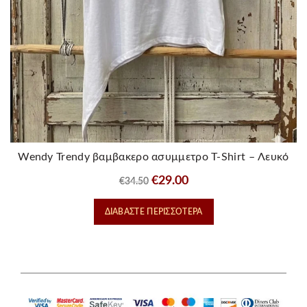
Wendy Trendy βαμβακερο ασυμμετρο T-Shirt – Λευκό
Original
Η
€
29.00
€
34.50
price
τρέχουσα
ΔΙΑΒΆΣΤΕ ΠΕΡΙΣΣΌΤΕΡΑ
was:
τιμή
€34.50.
είναι:
€29.00.