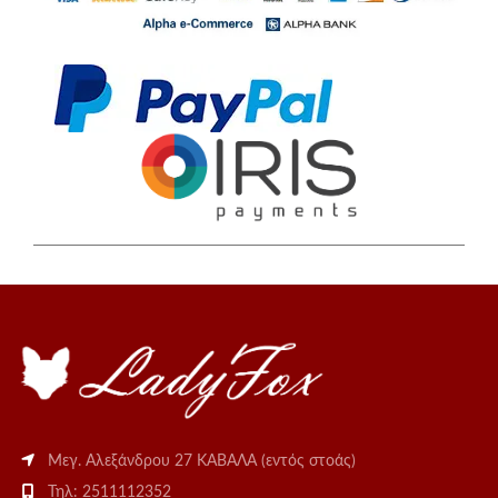
Μεγ. Αλεξάνδρου 27 ΚΑΒΑΛΑ (εντός στοάς)
Τηλ: 2511112352