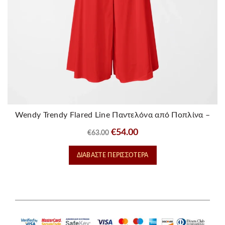
Wendy Trendy Flared Line Παντελόνα από Ποπλίνα –
Κοκκινη
Original
Η
€
54.00
€
63.00
price
τρέχουσα
ΔΙΑΒΆΣΤΕ ΠΕΡΙΣΣΌΤΕΡΑ
was:
τιμή
€63.00.
είναι:
€54.00.