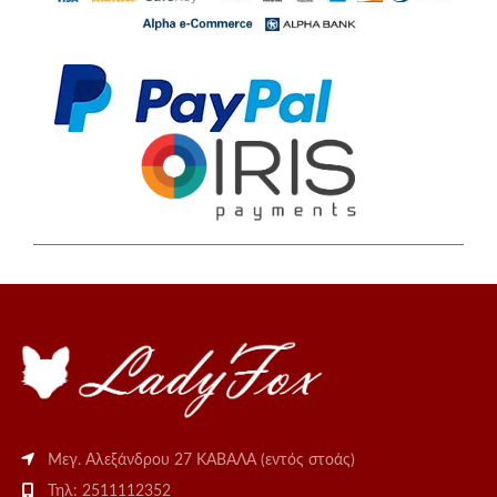
Μεγ. Αλεξάνδρου 27 ΚΑΒΑΛΑ (εντός στοάς)
Τηλ: 2511112352