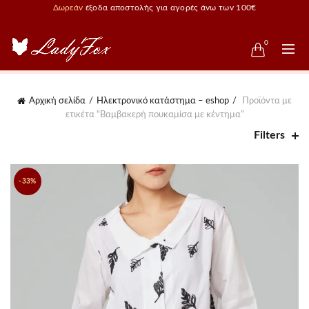
Δωρεάν
έξοδα αποστολής για αγορές άνω των 100€
0
Αρχική σελίδα
Ηλεκτρονικό κατάστημα – eshop
Προϊόντα με
ετικέτα “Βαμβακερή πουκαμίσα με κέντημα”
Filters
-33%