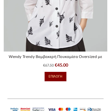
Wendy Trendy Βαμβακερή Πουκαμίσα Oversized με
Κέντημα Φύλλα
Original
Η
€
45.00
€
67.50
price
τρέχουσα
Αυτό
ΕΠΙΛΟΓΉ
was:
τιμή
το
€67.50.
είναι:
προϊόν
€45.00.
έχει
πολλαπλές
παραλλαγές.
Οι