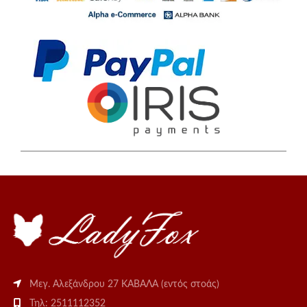
Μεγ. Αλεξάνδρου 27 ΚΑΒΑΛΑ (εντός στοάς)
Τηλ: 2511112352