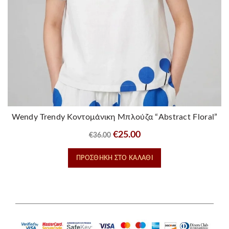
Wendy Trendy Κοντομάνικη Μπλούζα “Abstract Floral”
Original
Η
€
25.00
€
36.00
price
τρέχουσα
ΠΡΟΣΘΉΚΗ ΣΤΟ ΚΑΛΆΘΙ
was:
τιμή
€36.00.
είναι:
€25.00.