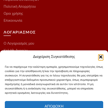
Πολιτική Απορρήτου
Οροι χρήσης
Επικοινωνία
ΛΟΓΑΡΙΑΣΜΟΣ
O Λογαριασμός μου
Καλάθι Αγορών
Διαχείριση Συγκατάθεσης
Ολοκλήρωση Παραγγελίας
Λίστα Επιθυμιών
Για να παρέχουμε την καλύτερη εμπειρία, χρησιμοποιούμε τεχνολογίες όπως
cookies για την αποθήκευση ή/και την πρόσβαση σε πληροφορίες
Blog
συσκευών. Η συγκατάθεση για τις εν λόγω τεχνολογίες θα μας επιτρέψει να
επεξεργαστούμε δεδομένα προσωπικού χαρακτήρα, όπως συμπεριφορά
ΑΚΟΛΟΥΘΗΣΤΕ ΜΑΣ
περιήγησης ή μοναδικά αναγνωριστικά σε αυτόν τον ιστότοπο. Η μη
συγκατάθεση ή η ανάκληση της συγκατάθεσης, μπορεί να επηρεάσει
αρνητικά ορισμένες λειτουργίες και δυνατότητες.
Instagram
FaceBook
ΑΠΟΔΟΧΉ