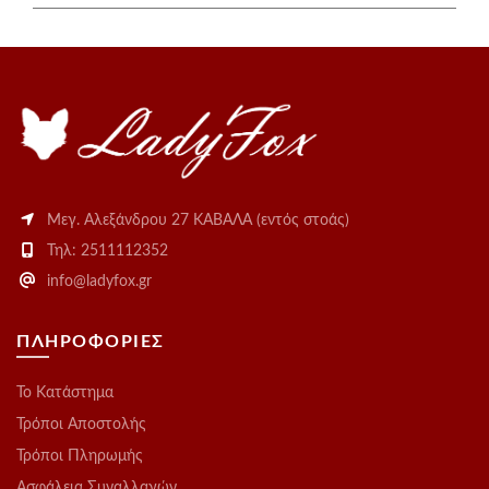
Μεγ. Αλεξάνδρου 27 ΚΑΒΑΛΑ (εντός στοάς)
Τηλ: 2511112352
info@ladyfox.gr
ΠΛΗΡΟΦΟΡΙΕΣ
Το Kατάστημα
Τρόποι Αποστολής
Τρόποι Πληρωμής
Ασφάλεια Συναλλαγών