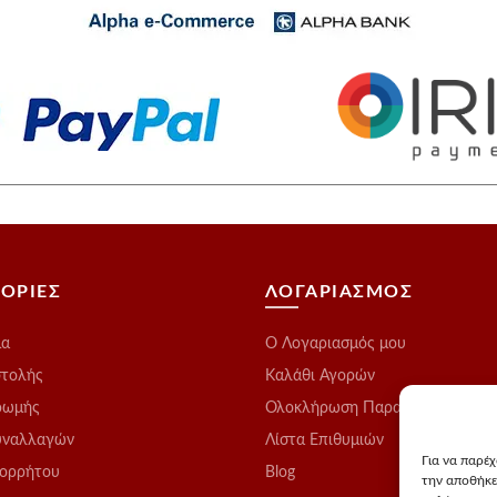
ΟΡΙΕΣ
ΛΟΓΑΡΙΑΣΜΟΣ
μα
O Λογαριασμός μου
στολής
Καλάθι Αγορών
ρωμής
Ολοκλήρωση Παραγγελίας
υναλλαγών
Λίστα Επιθυμιών
Για να παρέ
πορρήτου
Blog
την αποθήκε