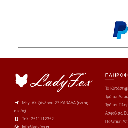
ΠΛΗΡΟΦ
Το Kατάστη
Τρόποι Απο
Μεγ. Αλεξάνδρου 27 ΚΑΒΑΛΑ (εντός
Τρόποι Πλη
στοάς)
Ασφάλεια Σ
Τηλ: 2511112352
Πολιτική Α
info@ladyfox.gr