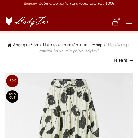
Δωρεάν
έξοδα αποστολής για αγορές άνω των 100€
0
Αρχική σελίδα
Ηλεκτρονικό κατάστημα – eshop
Προϊόντα με
ετικέτα “γυναικεία ρούχα ladyfox”
Filters
-50%
SOLD
OUT