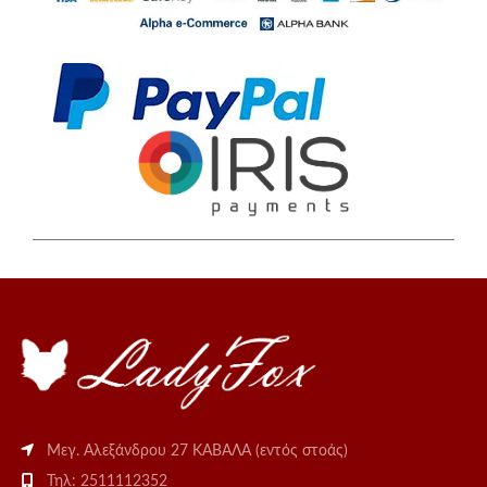
Μεγ. Αλεξάνδρου 27 ΚΑΒΑΛΑ (εντός στοάς)
Τηλ: 2511112352