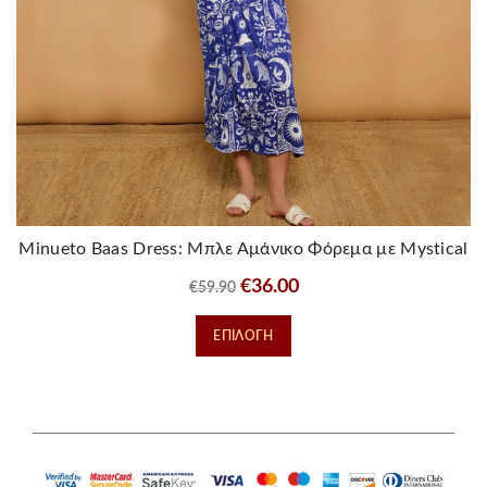
Minueto Baas Dress: Μπλε Αμάνικο Φόρεμα με Mystical
Prints
Original
Η
€
36.00
€
59.90
price
τρέχουσα
Αυτό
ΕΠΙΛΟΓΉ
was:
τιμή
το
€59.90.
είναι:
προϊόν
€36.00.
έχει
πολλαπλές
παραλλαγές.
Οι