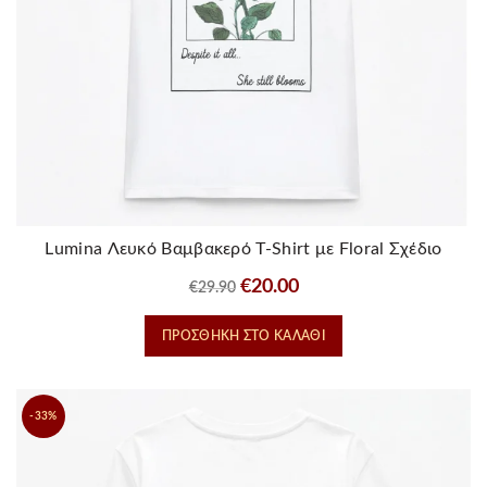
Lumina Λευκό Βαμβακερό T-Shirt με Floral Σχέδιο
Original
Η
€
20.00
€
29.90
price
τρέχουσα
ΠΡΟΣΘΉΚΗ ΣΤΟ ΚΑΛΆΘΙ
was:
τιμή
€29.90.
είναι:
€20.00.
-33%