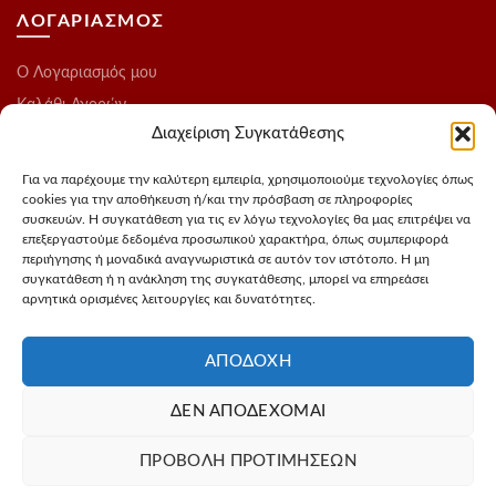
ΛΟΓΑΡΙΑΣΜΟΣ
O Λογαριασμός μου
Καλάθι Αγορών
Διαχείριση Συγκατάθεσης
Ολοκλήρωση Παραγγελίας
Λίστα Επιθυμιών
Για να παρέχουμε την καλύτερη εμπειρία, χρησιμοποιούμε τεχνολογίες όπως
cookies για την αποθήκευση ή/και την πρόσβαση σε πληροφορίες
Blog
συσκευών. Η συγκατάθεση για τις εν λόγω τεχνολογίες θα μας επιτρέψει να
επεξεργαστούμε δεδομένα προσωπικού χαρακτήρα, όπως συμπεριφορά
ΑΚΟΛΟΥΘΗΣΤΕ ΜΑΣ
περιήγησης ή μοναδικά αναγνωριστικά σε αυτόν τον ιστότοπο. Η μη
συγκατάθεση ή η ανάκληση της συγκατάθεσης, μπορεί να επηρεάσει
αρνητικά ορισμένες λειτουργίες και δυνατότητες.
Instagram
FaceBook
ΑΠΟΔΟΧΉ
ΔΕΝ ΑΠΟΔΈΧΟΜΑΙ
Σχεδιασμός - Φωτογράφιση προιόντων
3Dvision
Φιλοξενία -
ΠΡΟΒΟΛΉ ΠΡΟΤΙΜΉΣΕΩΝ
MyIP