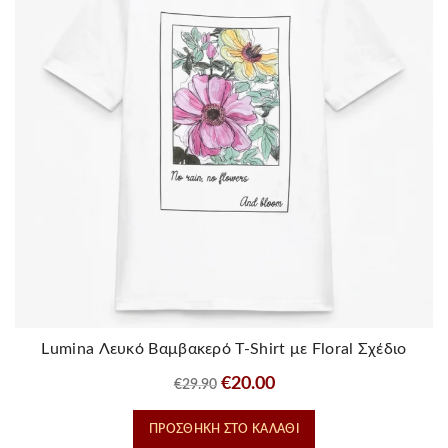
Lumina Λευκό Βαμβακερό T-Shirt με Floral Σχέδιο
Original
Η
€
20.00
€
29.90
price
τρέχουσα
ΠΡΟΣΘΉΚΗ ΣΤΟ ΚΑΛΆΘΙ
was:
τιμή