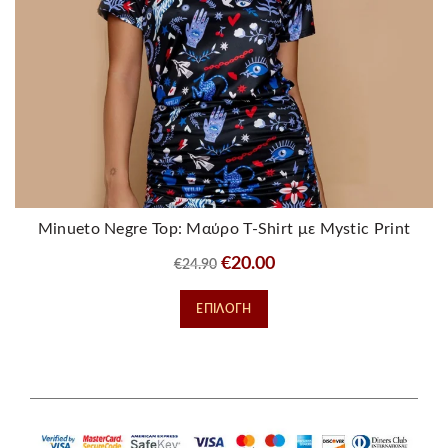
Minueto Negre Top: Μαύρο T-Shirt με Mystic Print
Original
Η
€
20.00
€
24.90
price
τρέχουσα
Αυτό
ΕΠΙΛΟΓΉ
was:
τιμή
το
€24.90.
είναι:
προϊόν
€20.00.
έχει
πολλαπλές
παραλλαγές.
Οι