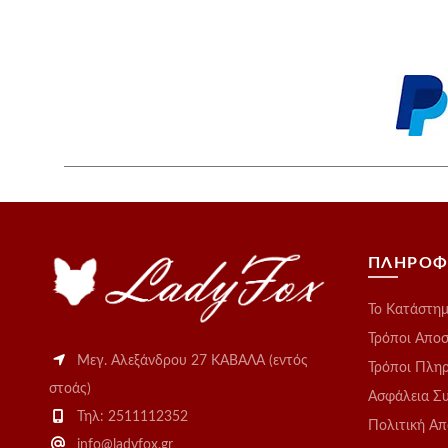
ΠΛΗΡΟΦ
Το Kατάστη
Τρόποι Απο
Μεγ. Αλεξάνδρου 27 ΚΑΒΑΛΑ (εντός
Τρόποι Πλη
στοάς)
Ασφάλεια Σ
Τηλ: 2511112352
Πολιτική Α
info@ladyfox.gr