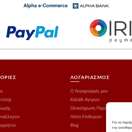
ΟΡΙΕΣ
ΛΟΓΑΡΙΑΣΜΟΣ
μα
O Λογαριασμός μου
στολής
Καλάθι Αγορών
ρωμής
Ολοκλήρωση Παραγγελίας
υναλλαγών
Λίστα Επιθυμιών
Για να παρέ
πορρήτου
Blog
την αποθήκε