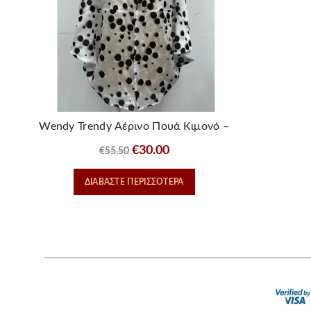
Wendy Trendy Αέρινο Πουά Κιμονό –
Polka Dot Cardigan
Original
Η
€
30.00
€
55.50
price
τρέχουσα
ΔΙΑΒΆΣΤΕ ΠΕΡΙΣΣΌΤΕΡΑ
was:
τιμή
€55.50.
είναι:
€30.00.