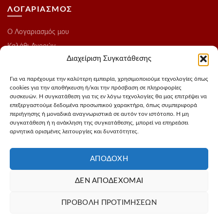
ΛΟΓΑΡΙΑΣΜΟΣ
O Λογαριασμός μου
Καλάθι Αγορών
Διαχείριση Συγκατάθεσης
Ολοκλήρωση Παραγγελίας
Λίστα Επιθυμιών
Για να παρέχουμε την καλύτερη εμπειρία, χρησιμοποιούμε τεχνολογίες όπως
cookies για την αποθήκευση ή/και την πρόσβαση σε πληροφορίες
Blog
συσκευών. Η συγκατάθεση για τις εν λόγω τεχνολογίες θα μας επιτρέψει να
επεξεργαστούμε δεδομένα προσωπικού χαρακτήρα, όπως συμπεριφορά
ΑΚΟΛΟΥΘΗΣΤΕ ΜΑΣ
περιήγησης ή μοναδικά αναγνωριστικά σε αυτόν τον ιστότοπο. Η μη
συγκατάθεση ή η ανάκληση της συγκατάθεσης, μπορεί να επηρεάσει
αρνητικά ορισμένες λειτουργίες και δυνατότητες.
Instagram
FaceBook
ΑΠΟΔΟΧΉ
ΔΕΝ ΑΠΟΔΈΧΟΜΑΙ
Σχεδιασμός - Φωτογράφιση προιόντων
3Dvision
Φιλοξενία -
ΠΡΟΒΟΛΉ ΠΡΟΤΙΜΉΣΕΩΝ
MyIP