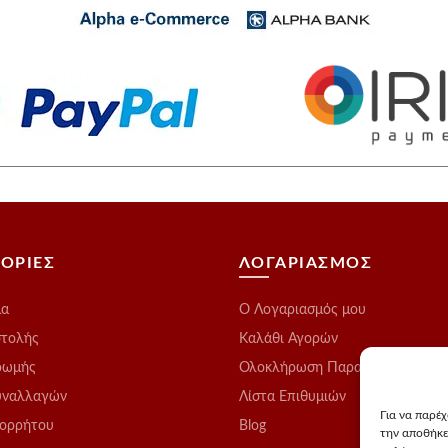
ΟΡΙΕΣ
ΛΟΓΑΡΙΑΣΜΟΣ
μα
O Λογαριασμός μου
στολής
Καλάθι Αγορών
ρωμής
Ολοκλήρωση Παραγγελίας
υναλλαγών
Λίστα Επιθυμιών
Για να παρέ
πορρήτου
Blog
την αποθήκε