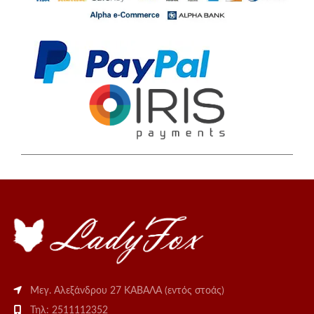
Μεγ. Αλεξάνδρου 27 ΚΑΒΑΛΑ (εντός στοάς)
Τηλ: 2511112352