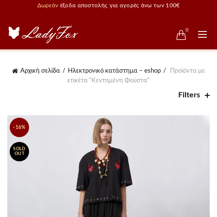
Δωρεάν
έξοδα αποστολής για αγορές άνω των 100€
0
Αρχική σελίδα
Ηλεκτρονικό κατάστημα – eshop
Προϊόντα με
ετικέτα “Κεντημένη Φούστα”
Filters
-16%
SOLD
OUT