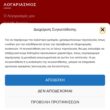
ΛΟΓΑΡΙΑΣΜΟΣ
O Λογαριασμός μου
Καλάθι Αγορών
Διαχείριση Συγκατάθεσης
Ολοκλήρωση Παραγγελίας
Λίστα Επιθυμιών
Για να παρέχουμε την καλύτερη εμπειρία, χρησιμοποιούμε τεχνολογίες όπως
cookies για την αποθήκευση ή/και την πρόσβαση σε πληροφορίες
Blog
συσκευών. Η συγκατάθεση για τις εν λόγω τεχνολογίες θα μας επιτρέψει να
επεξεργαστούμε δεδομένα προσωπικού χαρακτήρα, όπως συμπεριφορά
ΑΚΟΛΟΥΘΗΣΤΕ ΜΑΣ
περιήγησης ή μοναδικά αναγνωριστικά σε αυτόν τον ιστότοπο. Η μη
συγκατάθεση ή η ανάκληση της συγκατάθεσης, μπορεί να επηρεάσει
αρνητικά ορισμένες λειτουργίες και δυνατότητες.
Instagram
FaceBook
ΑΠΟΔΟΧΉ
ΔΕΝ ΑΠΟΔΈΧΟΜΑΙ
Σχεδιασμός - Φωτογράφιση προιόντων
3Dvision
Φιλοξενία -
ΠΡΟΒΟΛΉ ΠΡΟΤΙΜΉΣΕΩΝ
MyIP