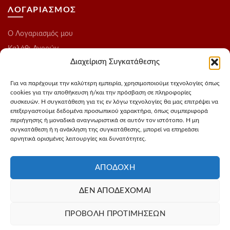
ΛΟΓΑΡΙΑΣΜΟΣ
O Λογαριασμός μου
Καλάθι Αγορών
Διαχείριση Συγκατάθεσης
Ολοκλήρωση Παραγγελίας
Λίστα Επιθυμιών
Για να παρέχουμε την καλύτερη εμπειρία, χρησιμοποιούμε τεχνολογίες όπως
cookies για την αποθήκευση ή/και την πρόσβαση σε πληροφορίες
Blog
συσκευών. Η συγκατάθεση για τις εν λόγω τεχνολογίες θα μας επιτρέψει να
επεξεργαστούμε δεδομένα προσωπικού χαρακτήρα, όπως συμπεριφορά
ΑΚΟΛΟΥΘΗΣΤΕ ΜΑΣ
περιήγησης ή μοναδικά αναγνωριστικά σε αυτόν τον ιστότοπο. Η μη
συγκατάθεση ή η ανάκληση της συγκατάθεσης, μπορεί να επηρεάσει
αρνητικά ορισμένες λειτουργίες και δυνατότητες.
Instagram
FaceBook
ΑΠΟΔΟΧΉ
ΔΕΝ ΑΠΟΔΈΧΟΜΑΙ
Σχεδιασμός - Φωτογράφιση προιόντων
3Dvision
Φιλοξενία -
ΠΡΟΒΟΛΉ ΠΡΟΤΙΜΉΣΕΩΝ
MyIP