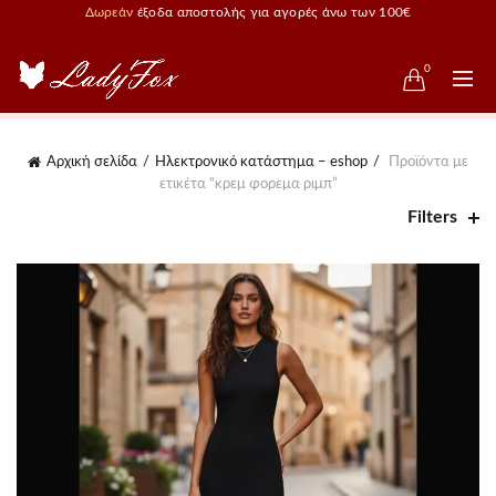
Δωρεάν
έξοδα αποστολής για αγορές άνω των 100€
0
Αρχική σελίδα
Ηλεκτρονικό κατάστημα – eshop
Προϊόντα με
ετικέτα “κρεμ φορεμα ριμπ”
Filters