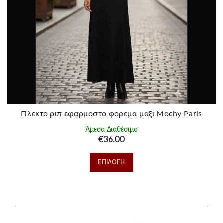
Πλεκτο ριπ εφαρμοστο φορεμα μαξι Mochy Paris
Άμεσα Διαθέσιμο
€
36.00
Αυτό
ΕΠΙΛΟΓΉ
το
προϊόν
έχει
πολλαπλές
παραλλαγές.