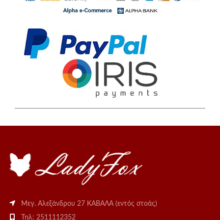
Μεγ. Αλεξάνδρου 27 ΚΑΒΑΛΑ (εντός στοάς)
Τηλ: 2511112352