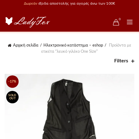
Δωρεάν
έξοδα αποστολής για αγορές άνω των 100€
0
Αρχική σελίδα
Ηλεκτρονικό κατάστημα – eshop
Προϊόντα με
ετικέτα “λευκό γιλέκο One Size”
Filters
-17%
SOLD
OUT