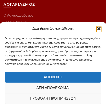
ΛΟΓΑΡΙΑΣΜΟΣ
O Λογαριασμός μου
Καλάθι Αγορών
Διαχείριση Συγκατάθεσης
Ολοκλήρωση Παραγγελίας
Λίστα Επιθυμιών
Για να παρέχουμε την καλύτερη εμπειρία, χρησιμοποιούμε τεχνολογίες όπως
cookies για την αποθήκευση ή/και την πρόσβαση σε πληροφορίες
Blog
συσκευών. Η συγκατάθεση για τις εν λόγω τεχνολογίες θα μας επιτρέψει να
επεξεργαστούμε δεδομένα προσωπικού χαρακτήρα, όπως συμπεριφορά
ΑΚΟΛΟΥΘΗΣΤΕ ΜΑΣ
περιήγησης ή μοναδικά αναγνωριστικά σε αυτόν τον ιστότοπο. Η μη
συγκατάθεση ή η ανάκληση της συγκατάθεσης, μπορεί να επηρεάσει
αρνητικά ορισμένες λειτουργίες και δυνατότητες.
Instagram
FaceBook
ΑΠΟΔΟΧΉ
ΔΕΝ ΑΠΟΔΈΧΟΜΑΙ
Σχεδιασμός - Φωτογράφιση προιόντων
3Dvision
Φιλοξενία -
ΠΡΟΒΟΛΉ ΠΡΟΤΙΜΉΣΕΩΝ
MyIP