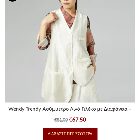
Wendy Trendy Ασύμμετρο Λινό Γιλέκο με Διαφάνεια –
Λευκό
Original
Η
€
67.50
€
81.00
price
τρέχουσα
ΔΙΑΒΆΣΤΕ ΠΕΡΙΣΣΌΤΕΡΑ
was:
τιμή