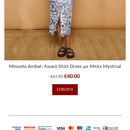
Minueto Anibal: Λευκό Shirt Dress με Μπλε Mystical
Prints
Original
Η
€
40.00
€
64.90
price
τρέχουσα
Αυτό
ΕΠΙΛΟΓΉ
was:
τιμή
το
€64.90.
είναι:
προϊόν
€40.00.
έχει
πολλαπλές
παραλλαγές.
Οι