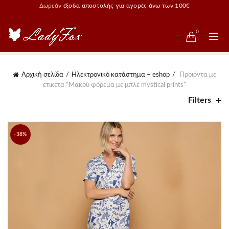
Δωρεάν
έξοδα αποστολής για αγορές άνω των 100€
0
Αρχική σελίδα
Ηλεκτρονικό κατάστημα – eshop
Προϊόντα με
ετικέτα “Μακρύ φόρεμα με μπλε mystical prints”
Filters
-38%