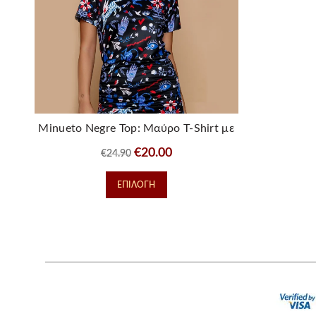
Minueto Negre Top: Μαύρο T-Shirt με
Mystic Print
Original
Η
€
20.00
€
24.90
price
τρέχουσα
Αυτό
ΕΠΙΛΟΓΉ
was:
τιμή
το
€24.90.
είναι:
προϊόν
€20.00.
έχει
πολλαπλές
παραλλαγές.
Οι
επιλογές
μπορούν