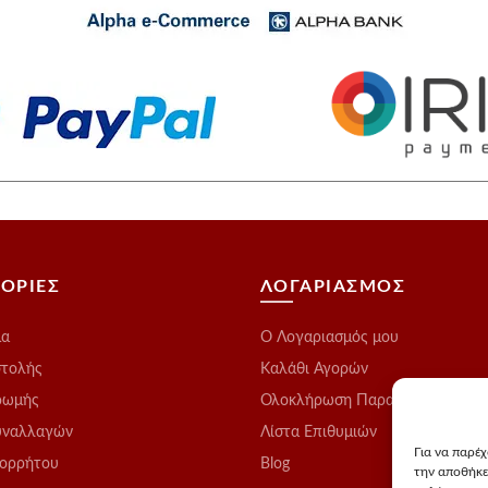
ΟΡΙΕΣ
ΛΟΓΑΡΙΑΣΜΟΣ
μα
O Λογαριασμός μου
στολής
Καλάθι Αγορών
ρωμής
Ολοκλήρωση Παραγγελίας
υναλλαγών
Λίστα Επιθυμιών
Για να παρέ
πορρήτου
Blog
την αποθήκε