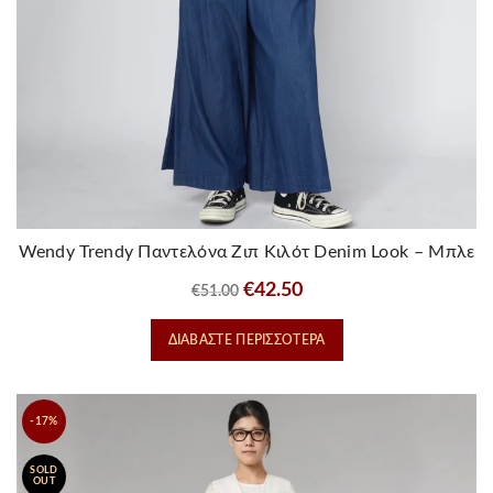
Wendy Trendy Παντελόνα Ζιπ Κιλότ Denim Look – Μπλε
Σκούρο
Original
Η
€
42.50
€
51.00
price
τρέχουσα
ΔΙΑΒΆΣΤΕ ΠΕΡΙΣΣΌΤΕΡΑ
was:
τιμή
€51.00.
είναι:
€42.50.
-17%
SOLD
OUT