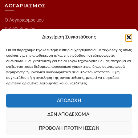
ΛΟΓΑΡΙΑΣΜΟΣ
O Λογαριασμός μου
Καλάθι Αγορών
Διαχείριση Συγκατάθεσης
Ολοκλήρωση Παραγγελίας
Λίστα Επιθυμιών
Για να παρέχουμε την καλύτερη εμπειρία, χρησιμοποιούμε τεχνολογίες όπως
cookies για την αποθήκευση ή/και την πρόσβαση σε πληροφορίες
Blog
συσκευών. Η συγκατάθεση για τις εν λόγω τεχνολογίες θα μας επιτρέψει να
επεξεργαστούμε δεδομένα προσωπικού χαρακτήρα, όπως συμπεριφορά
ΑΚΟΛΟΥΘΗΣΤΕ ΜΑΣ
περιήγησης ή μοναδικά αναγνωριστικά σε αυτόν τον ιστότοπο. Η μη
συγκατάθεση ή η ανάκληση της συγκατάθεσης, μπορεί να επηρεάσει
αρνητικά ορισμένες λειτουργίες και δυνατότητες.
Instagram
FaceBook
ΑΠΟΔΟΧΉ
ΔΕΝ ΑΠΟΔΈΧΟΜΑΙ
Σχεδιασμός - Φωτογράφιση προιόντων
3Dvision
Φιλοξενία -
ΠΡΟΒΟΛΉ ΠΡΟΤΙΜΉΣΕΩΝ
MyIP