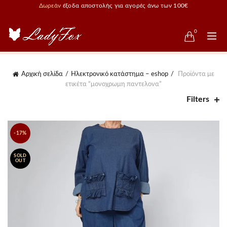
Δωρεάν
έξοδα αποστολής για αγορές άνω των 100€
0
Αρχική σελίδα
Ηλεκτρονικό κατάστημα – eshop
Προϊόντα με
ετικέτα “μονοχρωμη παντελονα”
Filters
-17%
SOLD
OUT