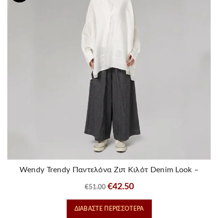
Wendy Trendy Παντελόνα Ζιπ Κιλότ Denim Look –
Μαυρο
Original
Η
€
42.50
€
51.00
price
τρέχουσα
ΔΙΑΒΆΣΤΕ ΠΕΡΙΣΣΌΤΕΡΑ
was:
τιμή