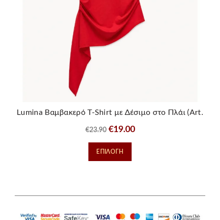
Lumina Βαμβακερό T-Shirt με Δέσιμο στο Πλάι (Art.
LD5618)
Original
Η
€
19.00
€
23.90
price
τρέχουσα
Αυτό
ΕΠΙΛΟΓΉ
was:
τιμή
το
€23.90.
είναι:
προϊόν
€19.00.
έχει
πολλαπλές
παραλλαγές.
Οι