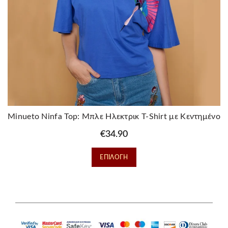
Minueto Ninfa Top: Μπλε Ηλεκτρικ T-Shirt με Κεντημένο
Πουλί
€
34.90
Αυτό
ΕΠΙΛΟΓΉ
το
προϊόν
έχει
πολλαπλές
παραλλαγές.
Οι