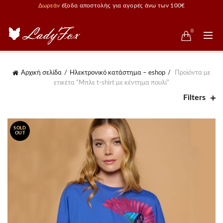
Δωρεάν
έξοδα αποστολής για αγορές άνω των 100€
0
Αρχική σελίδα
Ηλεκτρονικό κατάστημα – eshop
Προϊόντα με
ετικέτα “Μπλε t-shirt με κέντημα πουλί”
Filters
SOLD
OUT