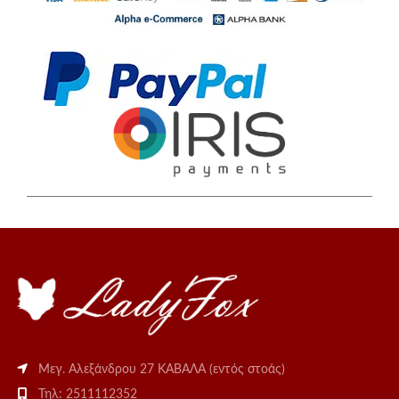
Μεγ. Αλεξάνδρου 27 ΚΑΒΑΛΑ (εντός στοάς)
Τηλ: 2511112352