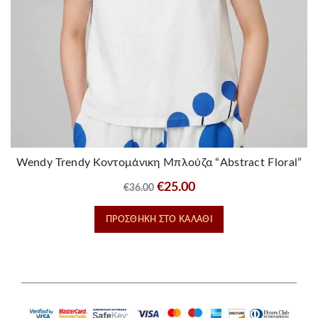
Wendy Trendy Κοντομάνικη Μπλούζα “Abstract Floral”
Original
Η
€
25.00
€
36.00
price
τρέχουσα
ΠΡΟΣΘΉΚΗ ΣΤΟ ΚΑΛΆΘΙ
was:
τιμή
€36.00.
είναι:
€25.00.