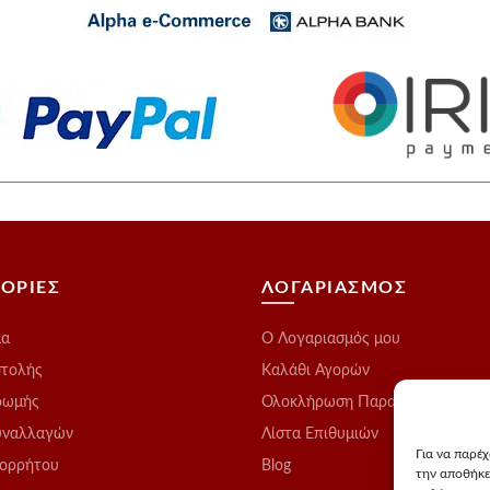
ΟΡΙΕΣ
ΛΟΓΑΡΙΑΣΜΟΣ
μα
O Λογαριασμός μου
στολής
Καλάθι Αγορών
ρωμής
Ολοκλήρωση Παραγγελίας
υναλλαγών
Λίστα Επιθυμιών
Για να παρέ
πορρήτου
Blog
την αποθήκε